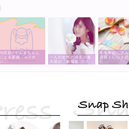
ん
年末年始に読みたい！
一人の女性の成長の集
原宿トレンド読みご
M.S.S 
大成が『劇場版 ヴァ…
た…
チャルと