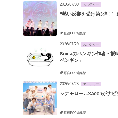
2026/07/30
カルチャー
“熱い反響を受け第3弾！” 女性限
原宿POP編集部
2026/07/29
カルチャー
Suicaのペンギン作者・
ペンギン」
原宿POP編集部
2026/07/28
カルチャー
シナモロール×aoenがナ
原宿POP編集部