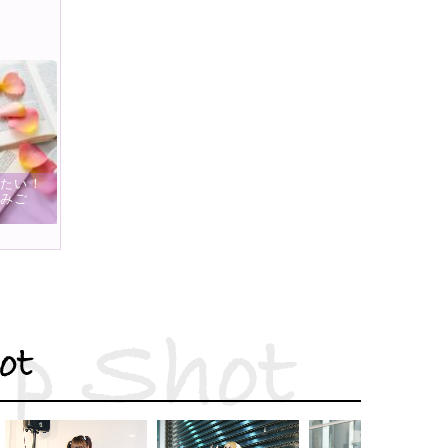
内田彩×ぐんまちゃん
Project、バー
人気モデル・高嶺ヒナ
による新曲「∞リボ
…
ちゃんがBABY, …
ン…