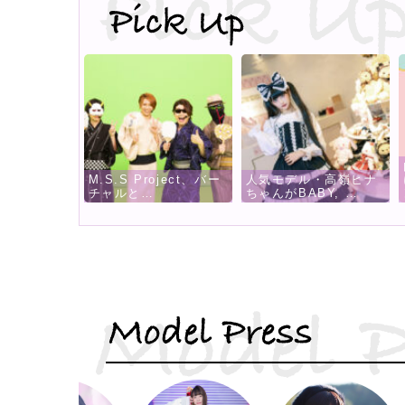
内田彩×ぐんまちゃ
.S Project、バー
人気モデル・高嶺ヒナ
による新曲「∞リボ
ルと…
ちゃんがBABY, …
ン…