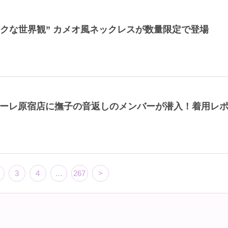
ィークな世界観” カメオ風ネックレスが数量限定で登場
Sラフォーレ原宿店に撫子の音返しのメンバーが潜入！着用レ
3
4
…
267
>