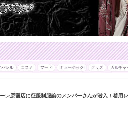
アパレル
コスメ
フード
ミュージック
グッズ
カルチャ
Sラフォーレ原宿店に征服制服論のメンバーさんが潜入！着用