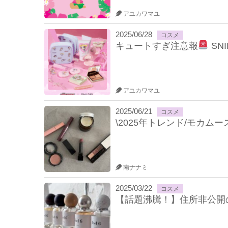
アユカワマユ
2025/06/28
コスメ
キュートすぎ注意報
SN
アユカワマユ
2025/06/21
コスメ
\2025年トレンド/モカ
南ナナミ
2025/03/22
コスメ
【話題沸騰！】住所非公開の