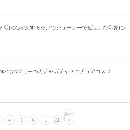
ト♡ぽんぽんするだけでジューシーでピュアな印象に♪
SNSでバズり中のガチャガチャミニチュアコスメ
次へ
4
5
6
…
21
»