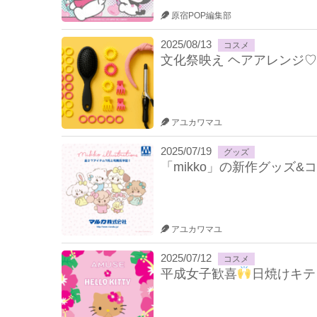
原宿POP編集部
2025/08/13
コスメ
文化祭映え ヘアアレンジ♡
アユカワマユ
2025/07/19
グッズ
「mikko」の新作グッズ
アユカワマユ
2025/07/12
コスメ
平成女子歓喜
日焼けキテ