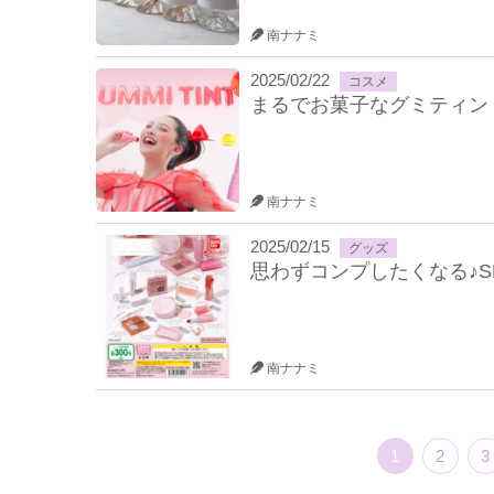
南ナナミ
2025/02/22
コスメ
まるでお菓子なグミティン
南ナナミ
2025/02/15
グッズ
思わずコンプしたくなる♪
南ナナミ
1
2
3