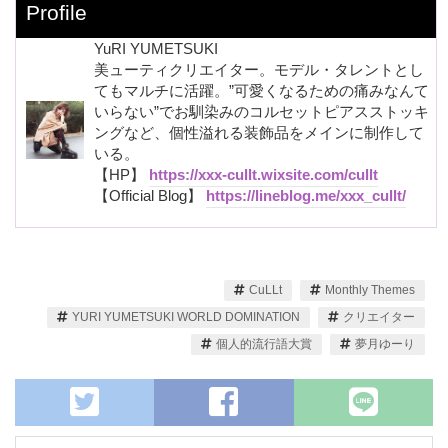
Profile
YuRI YUMETSUKI
美ューティクリエイター。モデル・タレントとし
てもマルチに活躍。”可愛くなるための痛みなんて
いらない”でお馴染みのコルセットピアスストッキ
ングなど、個性溢れる装飾品をメインに制作して
いる。
【HP】
https://xxx-cullt.wixsite.com/cullt
【Official Blog】
https://lineblog.me/xxx_cullt/
CuLLt
Monthly Themes
YURI YUMETSUKI WORLD DOMINATION
クリエイター
個人的流行語大賞
夢月ゆーり