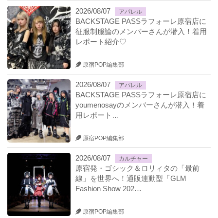
2026/08/07
アパレル
BACKSTAGE PASSラフォーレ原宿店に
征服制服論のメンバーさんが潜入！着用
レポート紹介♡
原宿POP編集部
2026/08/07
アパレル
BACKSTAGE PASSラフォーレ原宿店に
youmenosayのメンバーさんが潜入！着
用レポート…
原宿POP編集部
2026/08/07
カルチャー
原宿発・ゴシック＆ロリィタの「最前
線」を世界へ！通販連動型「GLM
Fashion Show 202…
原宿POP編集部