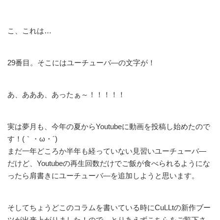
こ、これは…
29番目。そこにはユーチューバ―の文字が！
あ、あああ、あったぁ～！！！！！
実は夢月も、今年の夏からYoutubeに動画を投稿し始めたので
す！(｀・ω・´)
まだ一年どころか半年も経っていない見習いユーチューバ―
だけど、Youtubeの再生回数だけでご飯が食べられるようにな
ったら肩書きにユーチューバ―を追加しようと思います。
そしてちょうどこのコラムを書いている時にCuLLtの新作ブー
ツが出来上がりました！ので、とりあえずこちらをご覧下さ