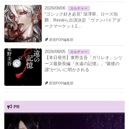
2026/08/06
カルチャー
“ゴシック好き必見” 深澤翠、ローズ伯
爵、Rinriiiiら出演決定「ヴァンパイアダ
ークマーケット2…
原宿POP編集部
2026/08/05
カルチャー
【本日発売】東野圭吾「ガリレオ」シリ
ーズ最新長編『永遠の記憶』。“最後の
謎”がついに明かされる
原宿POP編集部
PR
HARAJUKU POP TV