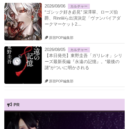
2026/08/06
カルチャー
“ゴシック好き必見” 深澤翠、ローズ伯
爵、Rinriiiiら出演決定「ヴァンパイアダ
ークマーケット2…
原宿POP編集部
2026/08/05
カルチャー
【本日発売】東野圭吾「ガリレオ」シリ
ーズ最新長編『永遠の記憶』。“最後の
謎”がついに明かされる
原宿POP編集部
PR
HARAJUKU POP TV