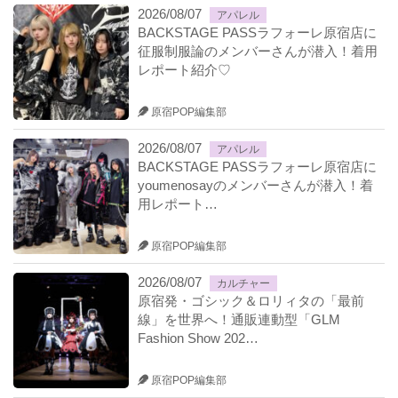
2026/08/07
アパレル
BACKSTAGE PASSラフォーレ原宿店に
征服制服論のメンバーさんが潜入！着用
レポート紹介♡
原宿POP編集部
2026/08/07
アパレル
BACKSTAGE PASSラフォーレ原宿店に
youmenosayのメンバーさんが潜入！着
用レポート…
原宿POP編集部
2026/08/07
カルチャー
原宿発・ゴシック＆ロリィタの「最前
線」を世界へ！通販連動型「GLM
Fashion Show 202…
原宿POP編集部