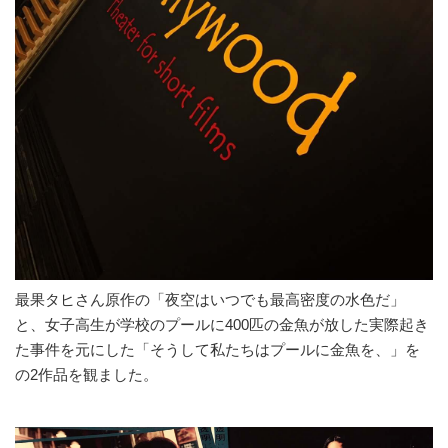
最果タヒさん原作の「夜空はいつでも最高密度の水色だ」
と、女子高生が学校のプールに400匹の金魚が放した実際起き
た事件を元にした「そうして私たちはプールに金魚を、」を
の2作品を観ました。