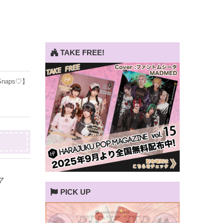
TAKE FREE!
 Snaps♡】
マ
PICK UP