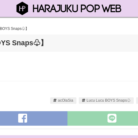
u BOYS Snaps♧】
BOYS Snaps♧】
acOlaSia
Lucu Lucu BOYS Snaps♧