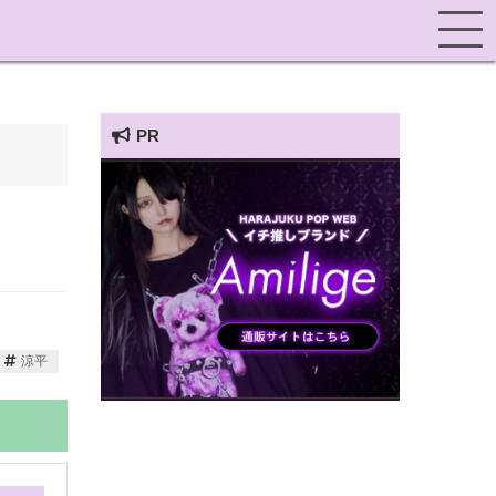
PR
HARAJUKU POP TV
涼平