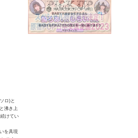
(ソロ)と
と沸き上
を続けてい
いを具現