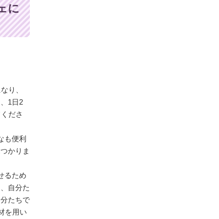
ェに
になり、
、1日2
てくださ
んなも便利
見つかりま
せるため
め、自分た
自分たちで
材を用い