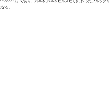
 Space Q」であり、六本木(六本木ヒルズ近く)に作ったブルック
-」になる。