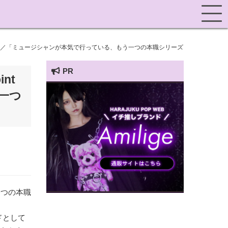
-」とは…。／「ミュージシャンが本気で行っている、もう一つの本職シリーズ
PR
nt
う一つ
HARAJUKU POP TV
一つの本職
ドとして