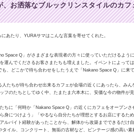
が、お洒落なブルックリンスタイルのカフ
gi-」を始めるにあたり、YURAサマはこんな言葉を寄せてくれた。
o Space Q」がさまざまな表現者の方々に使っていただけるよう
を運んでくださるお客さまたちも増えました。イベントによっては
、どこかで待ち合わせをしたうえで「Nakano Space Q」に来
てくださる人たちが待ち合わせ出来るカフェが会場の近くにあったら、み
ッフのたちとしてゆく中、たまたま六本木に、安価な今の物件が
「何時か「Nakano Space Q」の近くにカフェをオープンさ
ら身につけよう」「やるなら自分たちが理想とするお店にするた
アルバイト経験があったことから、解体から改築までできるだけ
ガやタイル、コンクリート、無垢の古材など、ビンテージ感の高い素