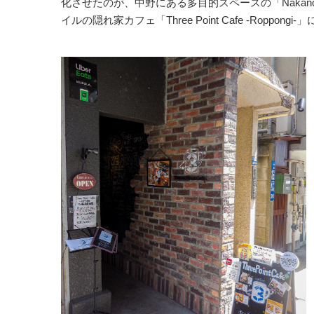
化させたのが、中野にある多目的スペースの「Nakano
イルの隠れ家カフェ「Three Point Cafe -Roppongi