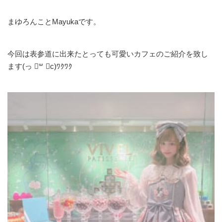
まゆろんことMayukaです。
今回は表参道に出来たとっても可愛いカフェのご紹介を致し
ます(っ ॑꒳ ॑c)ﾜｸﾜｸ