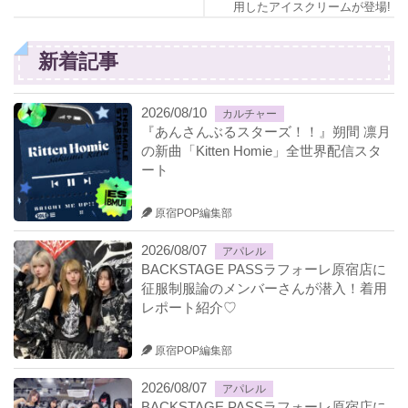
用したアイスクリームが登場!
新着記事
2026/08/10
カルチャー
『あんさんぶるスターズ！！』朔間 凛月
の新曲「Kitten Homie」全世界配信スタ
ート
原宿POP編集部
2026/08/07
アパレル
BACKSTAGE PASSラフォーレ原宿店に
征服制服論のメンバーさんが潜入！着用
レポート紹介♡
原宿POP編集部
2026/08/07
アパレル
BACKSTAGE PASSラフォーレ原宿店に