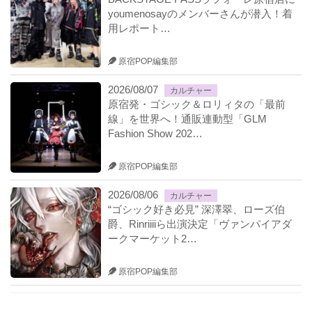
youmenosayのメンバーさんが潜入！着
用レポート…
原宿POP編集部
2026/08/07
カルチャー
原宿発・ゴシック＆ロリィタの「最前
線」を世界へ！通販連動型「GLM
Fashion Show 202…
原宿POP編集部
2026/08/06
カルチャー
“ゴシック好き必見” 深澤翠、ローズ伯
爵、Rinriiiiら出演決定「ヴァンパイアダ
ークマーケット2…
原宿POP編集部