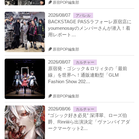
原宿POP編集部
2026/08/07
アパレル
BACKSTAGE PASSラフォーレ原宿店に
youmenosayのメンバーさんが潜入！着
用レポート…
原宿POP編集部
2026/08/07
カルチャー
原宿発・ゴシック＆ロリィタの「最前
線」を世界へ！通販連動型「GLM
Fashion Show 202…
原宿POP編集部
2026/08/06
カルチャー
“ゴシック好き必見” 深澤翠、ローズ伯
爵、Rinriiiiら出演決定「ヴァンパイアダ
ークマーケット2…