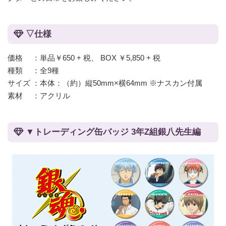
▽仕様
価格 ：単品￥650 + 税、 BOX ￥5,850 + 税
種類 ：全9種
サイズ ：本体：（約）縦50mm×横64mm ※ナスカン付属
素材 ：アクリル
▼トレーディング缶バッジ 3年Z組銀八先生編