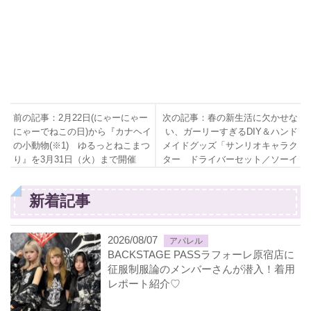
前の記事：2月22日(にゃーにゃー
次の記事：春の新生活に欠かせな
にゃーでねこの日)から『カナヘイ
い、ガーリーすぎるDIY＆ハンド
の小動物(※1) ゆるっとねこまつ
メイドグッズ「サンリオキャラク
り』を3月31日（火）まで開催
ター ドライバーセット／ソーイ
ングセット」2月19日（水）全国
のサンリオショップにて新発売！
新着記事
2026/08/07
アパレル
BACKSTAGE PASSラフォーレ原宿店に
征服制服論のメンバーさんが潜入！着用
レポート紹介♡