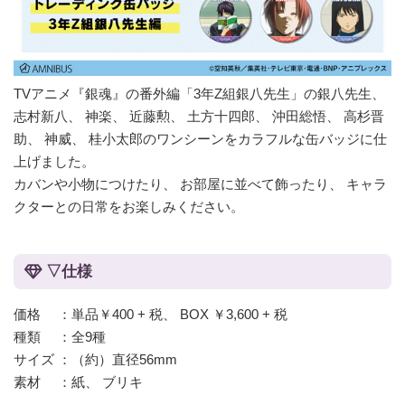
TVアニメ『銀魂』の番外編「3年Z組銀八先生」の銀八先生、
志村新八、 神楽、 近藤勲、 土方十四郎、 沖田総悟、 高杉晋
助、 神威、 桂小太郎のワンシーンをカラフルな缶バッジに仕
上げました。
カバンや小物につけたり、 お部屋に並べて飾ったり、 キャラ
クターとの日常をお楽しみください。
▽仕様
価格 ：単品￥400 + 税、 BOX ￥3,600 + 税
種類 ：全9種
サイズ ：（約）直径56mm
素材 ：紙、 ブリキ