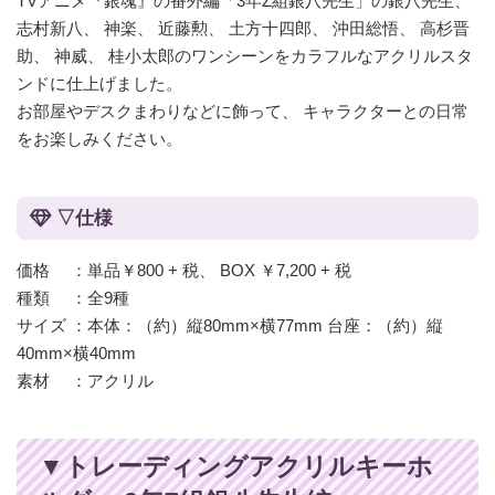
TVアニメ『銀魂』の番外編「3年Z組銀八先生」の銀八先生、
志村新八、 神楽、 近藤勲、 土方十四郎、 沖田総悟、 高杉晋
助、 神威、 桂小太郎のワンシーンをカラフルなアクリルスタ
ンドに仕上げました。
お部屋やデスクまわりなどに飾って、 キャラクターとの日常
をお楽しみください。
▽仕様
価格 ：単品￥800 + 税、 BOX ￥7,200 + 税
種類 ：全9種
サイズ ：本体：（約）縦80mm×横77mm 台座：（約）縦
40mm×横40mm
素材 ：アクリル
▼トレーディングアクリルキーホ