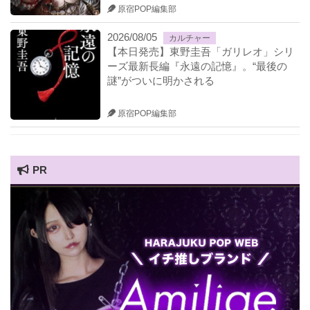
原宿POP編集部
2026/08/05
カルチャー
【本日発売】東野圭吾「ガリレオ」シリ
ーズ最新長編『永遠の記憶』。“最後の
謎”がついに明かされる
原宿POP編集部
PR
HARAJUKU POP TV