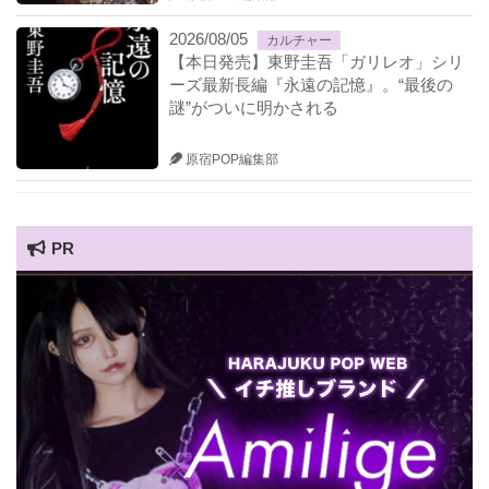
2026/08/05
カルチャー
【本日発売】東野圭吾「ガリレオ」シリ
ーズ最新長編『永遠の記憶』。“最後の
謎”がついに明かされる
原宿POP編集部
PR
HARAJUKU POP TV