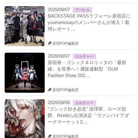
2026/08/07
アパレル
BACKSTAGE PASSラフォーレ原宿店に
youmenosayのメンバーさんが潜入！着
用レポート…
原宿POP編集部
2026/08/07
カルチャー
原宿発・ゴシック＆ロリィタの「最前
線」を世界へ！通販連動型「GLM
Fashion Show 202…
原宿POP編集部
2026/08/06
カルチャー
“ゴシック好き必見” 深澤翠、ローズ伯
爵、Rinriiiiら出演決定「ヴァンパイアダ
ークマーケット2…
原宿POP編集部