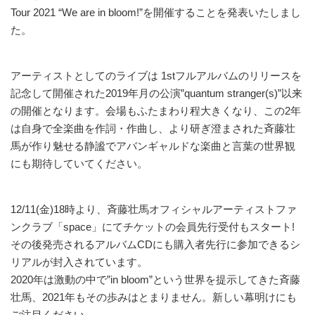
Tour 2021 “We are in bloom!”を開催することを発表いたしまし
た。
アーティストとしてのライブは 1stフルアルバムのリリースを
記念して開催された2019年月の公演”quantum stranger(s)”以来
の開催となります。会場もふたまわり程大きくなり、この2年
は自身で全楽曲を作詞・作曲し、より研ぎ澄まされた斉藤壮
馬が作り魅せる静謐でアバンギャルドな楽曲と言葉の世界観
にも期待していてください。
12/11(金)18時より、斉藤壮馬オフィシャルアーティストファ
ンクラブ「space」にてチケットの会員先行受付もスタート!
その後発売されるアルバムCDにも購入者先行に参加できるシ
リアルが封入されています。
2020年は激動の中で”in bloom”という世界を提示してきた斉藤
壮馬、2021年もその歩みはとまりません。新しい幕明けにも
ご注目ください。