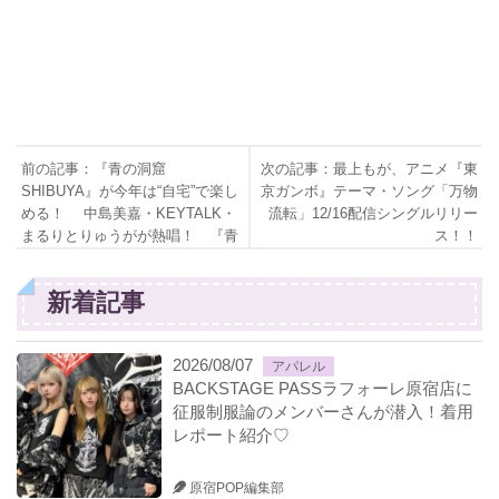
前の記事：『青の洞窟
次の記事：最上もが、アニメ『東
SHIBUYA』が今年は“自宅”で楽し
京ガンボ』テーマ・ソング「万物
める！ 中島美嘉・KEYTALK・
流転」12/16配信シングルリリー
まるりとりゅうがが熱唱！ 『青
ス！！
の洞窟XmasオンラインLIVE』12
月20日(日)放送決定
新着記事
2026/08/07
アパレル
BACKSTAGE PASSラフォーレ原宿店に
征服制服論のメンバーさんが潜入！着用
レポート紹介♡
原宿POP編集部