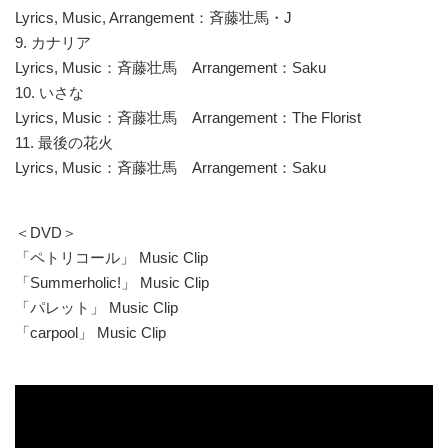
Lyrics, Music, Arrangement：斉藤壮馬・J
9. カナリア
Lyrics, Music：斉藤壮馬 Arrangement：Saku
10. いさな
Lyrics, Music：斉藤壮馬 Arrangement：The Florist
11. 最後の花火
Lyrics, Music：斉藤壮馬 Arrangement：Saku
＜DVD＞
「ペトリコール」 Music Clip
「Summerholic!」 Music Clip
「パレット」 Music Clip
「carpool」 Music Clip