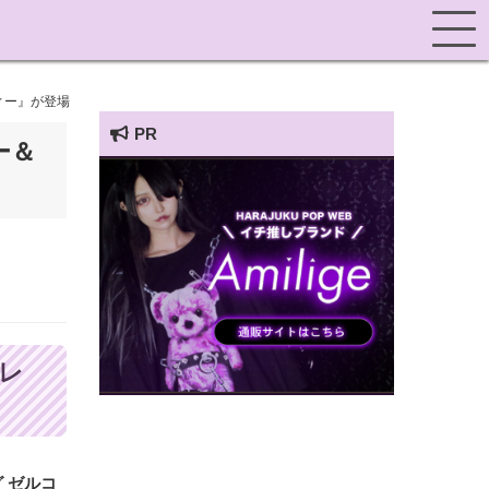
ィー』が登場
PR
ー＆
HARAJUKU POP TV
レ
グ ゼルコ