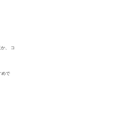
か、 コ
すめで