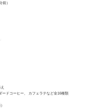
0分前）
ュ
え
ダードコーヒー、 カフェラテなど全16種類
通）