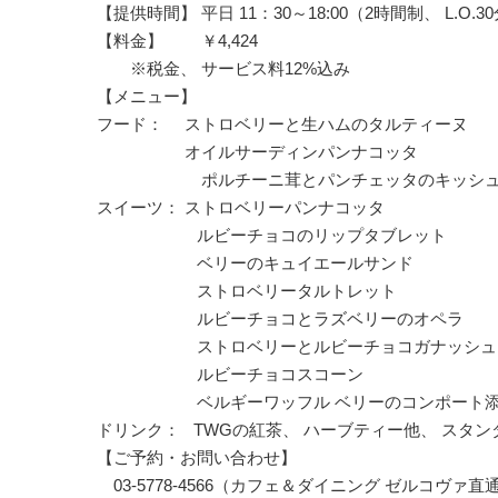
【提供時間】 平日 11：30～18:00（2時間制、 L.O.3
【料金】 ￥4,424
※税金、 サービス料12%込み
【メニュー】
フード： ストロベリーと生ハムのタルティーヌ
オイルサーディンパンナコッタ
ポルチーニ茸とパンチェッタのキッシ
スイーツ： ストロベリーパンナコッタ
ルビーチョコのリップタブレット
ベリーのキュイエールサンド
ストロベリータルトレット
ルビーチョコとラズベリーのオペラ
ストロベリーとルビーチョコガナッシュ
ルビーチョコスコーン
ベルギーワッフル ベリーのコンポート添
ドリンク： TWGの紅茶、 ハーブティー他、 スタン
【ご予約・お問い合わせ】
03-5778-4566（カフェ＆ダイニング ゼルコヴァ直