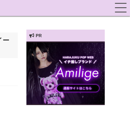
PR
イー
HARAJUKU POP TV