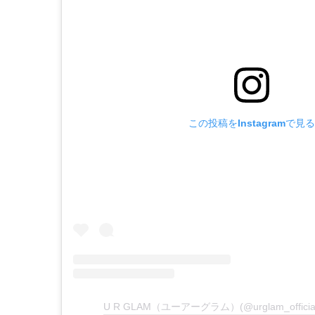
この投稿をInstagramで見る
U R GLAM（ユーアーグラム）(@urglam_offi