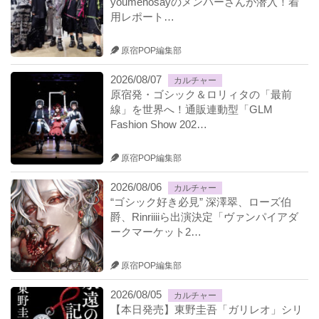
youmenosayのメンバーさんが潜入！着
用レポート…
原宿POP編集部
2026/08/07
カルチャー
原宿発・ゴシック＆ロリィタの「最前
線」を世界へ！通販連動型「GLM
Fashion Show 202…
原宿POP編集部
2026/08/06
カルチャー
“ゴシック好き必見” 深澤翠、ローズ伯
爵、Rinriiiiら出演決定「ヴァンパイアダ
ークマーケット2…
原宿POP編集部
2026/08/05
カルチャー
【本日発売】東野圭吾「ガリレオ」シリ