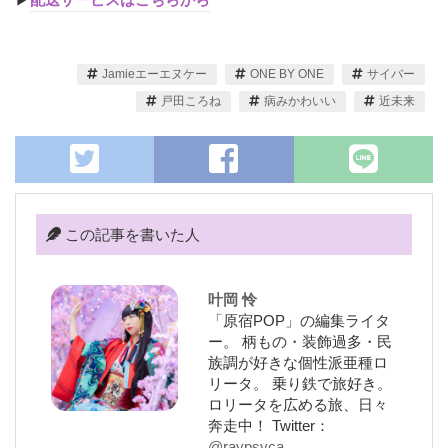
Jamieエーエヌケー
ONE BY ONE
サイバー
戸田ころね
病みかわいい
近未来
この記事を書いた人
叶岡 怜
「原宿POP」の編集ライタ
ー。 柄もの・装飾過多・民
族調が好きな個性派亜種ロ
リータ。 乗り鉄で旅好き。
ロリータを広める旅、日々
奔走中！ Twitter：
@raypsyca