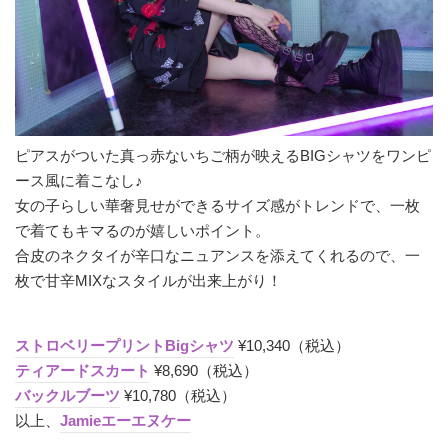
ピアスがついた真っ赤ないちご柄が映えるBIGシャツをワンピ
ース風に着こなし♪
女の子らしい華奢見せができるサイズ感がトレンドで、一枚
で着てもキマるのが嬉しいポイント。
合皮のネクタイが辛口なニュアンスを添えてくれるので、一
枚で甘辛MIXなスタイルが出来上がり！
ストロベリープリントBigシャツ
¥10,340（税込）
ティアードスカート
¥8,690（税込）
バックルブーツ
¥10,780（税込）
以上、
Jamieエーエヌケー