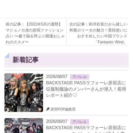
前の記事：【2021年5月の運勢】
次の記事：和洋折衷だから嬉しい
マジョノカ渚の原宿ファッション
和風ロリータの魅力！普段使いに
占い 〜服で福を呼ぶ☆開運おしゃ
おすすめしたい中国ブランド
れのススメ〜
「Fantastic Wind」
新着記事
2026/08/07
アパレル
BACKSTAGE PASSラフォーレ原宿店に
征服制服論のメンバーさんが潜入！着用
レポート紹介♡
原宿POP編集部
2026/08/07
アパレル
BACKSTAGE PASSラフォーレ原宿店に