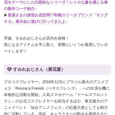
花をテーマにした幻想的なシリーズ！レトロな趣を感じる春
の新作コーデ紹介♪
▶︎
星菜さまの原宿お店訪問♡和風ロリータブランド「モリグ
チカ」展示会に遊びに行ってきたよ♪
早速、すみれおじさんが店内を探検！
気になるアイテムを手に取り、実際にいくつか着用してレポ
ートします♡
すみれおじさん（紫花菫）
プロコスプレイヤー。2018年12月にブラジル最大のアニメフ
ェス「Ressaca Friends（ヘサカフレンズ）」への出演を機に
本格的な活動を開始。人気スマホゲーム『ドールズフロント
ラン』の公式コスプレイヤーを担当するほか、東北最大のア
ニメイベント「仙台アニメフェス」の応援大使としても精力
的に活動している。現在、キャラクターの動きを再現するた