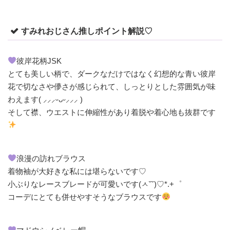
すみれおじさん推しポイント解説♡
彼岸花柄JSK
とても美しい柄で、ダークなだけではなく幻想的な青い彼岸
花で切なさや儚さが感じられて、しっとりとした雰囲気が味
わえます( ⸝⸝⸝ᵕᴗᵕ⸝⸝⸝ )
そして襟、ウエストに伸縮性があり着脱や着心地も抜群です
浪漫の訪れブラウス
着物袖が大好きな私には堪らないです♡
小ぶりなレースブレードが可愛いです(ㅅ˘˘)♡*.+゜
コーデにとても併せやすそうなブラウスです