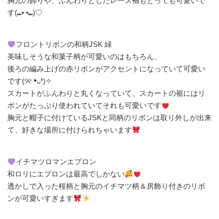
胸元の飾りや、ふんわりとしたレース袖もとっても可愛いで
す(⑉• •⑉)♡
フロントリボンの和柄JSK 緑
美味しそうな和菓子柄が可愛いのはもちろん、
後ろの編み上げの赤リボンがアクセントになっていて可愛い
です(୨୧ ❛ᴗ❛)✧
スカートがふんわりと丸くなっていて、スカートの裾にはリ
ボンがたっぷり使われていてそれも可愛いです
胸元と帽子に付けているJSKと同柄のリボンは取り外しが出来
て、好きな場所に付けられちゃいます
イチマツロマンエプロン
和ロリにエプロンは最高でしかない
透かしで入った桜柄と胸元のイチマツ柄＆房飾り付きのリボ
ンが可愛いすぎます