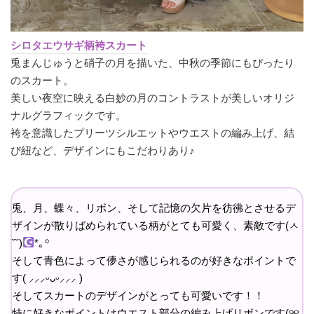
シロタエウサギ柄袴スカート
兎まんじゅうと硝子の月を描いた、中秋の季節にもぴったり
のスカート。
美しい夜空に映える白妙の月のコントラストが美しいオリジ
ナルグラフィックです。
袴を意識したプリーツシルエットやウエストの編み上げ、結
び紐など、デザインにもこだわりあり♪
兎、月、蝶々、リボン、そして記憶の欠片を彷彿とさせるデ
ザインが散りばめられている柄がとても可愛く、素敵です(ㅅ
˘˘)
*｡꙳
そして青色によって儚さが感じられるのが好きなポイントで
す( ⸝⸝⸝ᵕᴗᵕ⸝⸝⸝ )
そしてスカートのデザインがとっても可愛いです！！
特に好きなポイントはウエスト部分の編み上げリボンです(୨୧