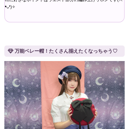
❛ᴗ❛)✧
万能ベレー帽！たくさん揃えたくなっちゃう♡