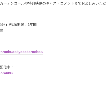
カーテンコールや特典映像のキャストコメントまでお楽しみいた
（税込）/視聴期限：1年間
日間
enranbu/tokyokokorooboe/
配信中！
enranbu/