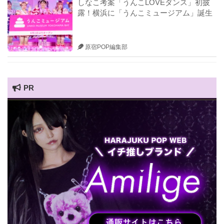
しなこ考案「うんこLOVEダンス」初披
露！横浜に「うんこミュージアム」誕生
原宿POP編集部
PR
HARAJUKU POP TV