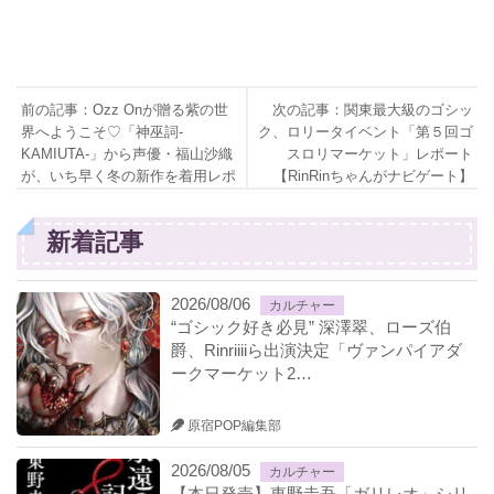
前の記事：Ozz Onが贈る紫の世
次の記事：関東最大級のゴシッ
界へようこそ♡「神巫詞-
ク、ロリータイベント「第５回ゴ
KAMIUTA-」から声優・福山沙織
スロリマーケット」レポート
が、いち早く冬の新作を着用レポ
【RinRinちゃんがナビゲート】
ート！
新着記事
2026/08/06
カルチャー
“ゴシック好き必見” 深澤翠、ローズ伯
爵、Rinriiiiら出演決定「ヴァンパイアダ
ークマーケット2…
原宿POP編集部
2026/08/05
カルチャー
【本日発売】東野圭吾「ガリレオ」シリ