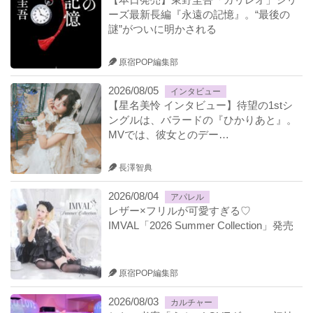
ーズ最新長編『永遠の記憶』。“最後の
謎”がついに明かされる
原宿POP編集部
2026/08/05
インタビュー
【星名美怜 インタビュー】待望の1stシ
ングルは、バラードの『ひかりあと』。
MVでは、彼女とのデー…
長澤智典
2026/08/04
アパレル
レザー×フリルが可愛すぎる♡
IMVAL「2026 Summer Collection」発売
原宿POP編集部
2026/08/03
カルチャー