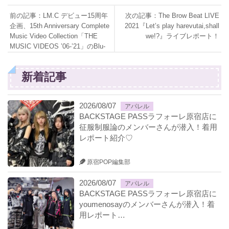
前の記事：LM.C デビュー15周年
次の記事：The Brow Beat LIVE
企画、15th Anniversary Complete
2021『Let’s play harevutai,shall
Music Video Collection「THE
we!?』ライブレポート！
MUSIC VIDEOS ’06-’21」のBlu-
ray購入特典詳細発表！
新着記事
2026/08/07
アパレル
BACKSTAGE PASSラフォーレ原宿店に
征服制服論のメンバーさんが潜入！着用
レポート紹介♡
原宿POP編集部
2026/08/07
アパレル
BACKSTAGE PASSラフォーレ原宿店に
youmenosayのメンバーさんが潜入！着
用レポート…