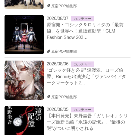
原宿POP編集部
2026/08/07
カルチャー
原宿発・ゴシック＆ロリィタの「最前
線」を世界へ！通販連動型「GLM
Fashion Show 202…
原宿POP編集部
2026/08/06
カルチャー
“ゴシック好き必見” 深澤翠、ローズ伯
爵、Rinriiiiら出演決定「ヴァンパイアダ
ークマーケット2…
原宿POP編集部
2026/08/05
カルチャー
【本日発売】東野圭吾「ガリレオ」シリ
ーズ最新長編『永遠の記憶』。“最後の
謎”がついに明かされる