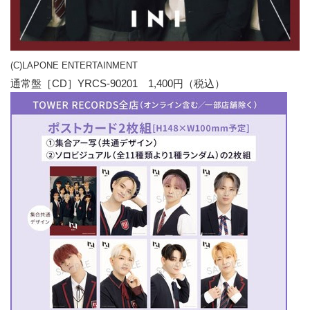
(C)LAPONE ENTERTAINMENT
通常盤［CD］YRCS-90201 1,400円（税込）