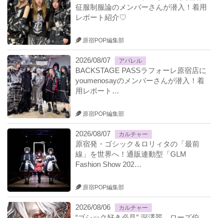
征服制服論のメンバーさんが潜入！着用
レポート紹介♡
原宿POP編集部
2026/08/07
アパレル
BACKSTAGE PASSラフォーレ原宿店に
youmenosayのメンバーさんが潜入！着
用レポート…
原宿POP編集部
2026/08/07
カルチャー
原宿発・ゴシック＆ロリィタの「最前
線」を世界へ！通販連動型「GLM
Fashion Show 202…
原宿POP編集部
2026/08/06
カルチャー
“ゴシック好き必見” 深澤翠、ローズ伯