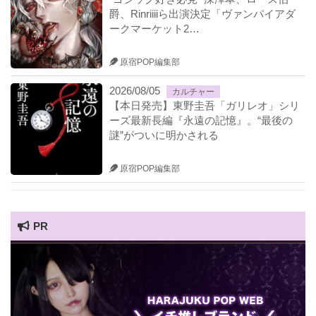
爵、Rinriiiiら出演決定「ヴァンパイアダ
ークマーケット2…
原宿POP編集部
2026/08/05
カルチャー
【本日発売】東野圭吾「ガリレオ」シリ
ーズ最新長編『永遠の記憶』。“最後の
謎”がついに明かされる
原宿POP編集部
PR
HARAJUKU POP TV