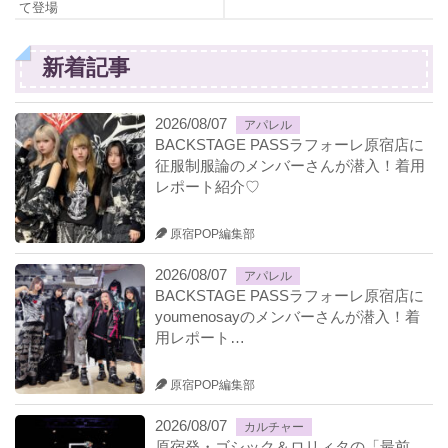
て登場
新着記事
2026/08/07
アパレル
BACKSTAGE PASSラフォーレ原宿店に
征服制服論のメンバーさんが潜入！着用
レポート紹介♡
原宿POP編集部
2026/08/07
アパレル
BACKSTAGE PASSラフォーレ原宿店に
youmenosayのメンバーさんが潜入！着
用レポート…
原宿POP編集部
2026/08/07
カルチャー
原宿発・ゴシック＆ロリィタの「最前