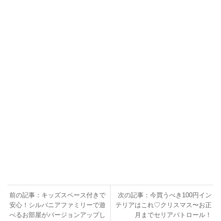
前の記事：キッズスペース付きで
次の記事：今買うべき100円イン
安心！シルバニアファミリーで遊
テリアはこれ♡クリスマス〜お正
べるお部屋がバージョンアップし
月までセリアパトロール！