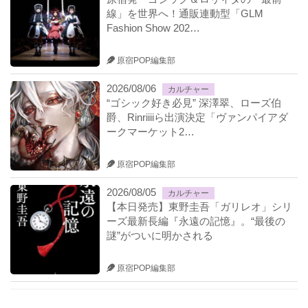
線」を世界へ！通販連動型「GLM
Fashion Show 202…
原宿POP編集部
2026/08/06
カルチャー
“ゴシック好き必見” 深澤翠、ローズ伯
爵、Rinriiiiら出演決定「ヴァンパイアダ
ークマーケット2…
原宿POP編集部
2026/08/05
カルチャー
【本日発売】東野圭吾「ガリレオ」シリ
ーズ最新長編『永遠の記憶』。“最後の
謎”がついに明かされる
原宿POP編集部