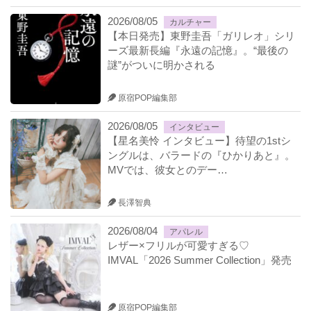
2026/08/05
カルチャー
【本日発売】東野圭吾「ガリレオ」シリ
ーズ最新長編『永遠の記憶』。“最後の
謎”がついに明かされる
原宿POP編集部
2026/08/05
インタビュー
【星名美怜 インタビュー】待望の1stシ
ングルは、バラードの『ひかりあと』。
MVでは、彼女とのデー…
長澤智典
2026/08/04
アパレル
レザー×フリルが可愛すぎる♡
IMVAL「2026 Summer Collection」発売
原宿POP編集部