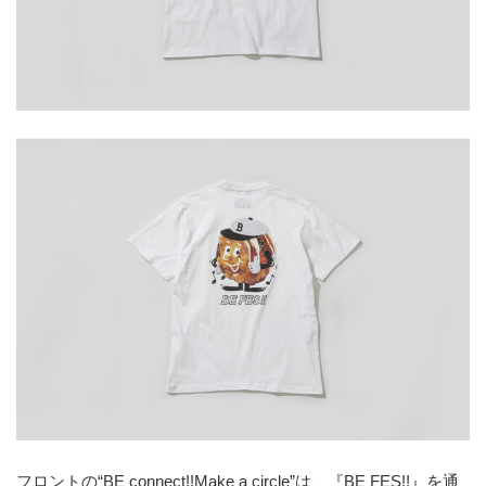
フロントの“BE connect!!Make a circle”は、『BE FES!!』を通