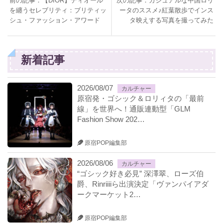
前の記事：【DIOR】ディオール
次の記事：カジュアルな中国ロリ
を纏うセレブリティ：ブリティッ
ータのススメ♪紅葉散歩でインス
シュ・ファッション・アワード
タ映えする写真を撮ってみた
新着記事
2026/08/07
カルチャー
原宿発・ゴシック＆ロリィタの「最前
線」を世界へ！通販連動型「GLM
Fashion Show 202…
原宿POP編集部
2026/08/06
カルチャー
“ゴシック好き必見” 深澤翠、ローズ伯
爵、Rinriiiiら出演決定「ヴァンパイアダ
ークマーケット2…
原宿POP編集部