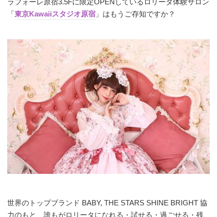
ラフォーレ原宿3.5Fに限定OPENしているロリータ体験サロン
「
東京Kawaiiスタジオ原宿
」はもうご存知ですか？
世界のトップブランド BABY, THE STARS SHINE BRIGHT 協
力のもと、誰もがロリータになれる・試せる・過ごせる・残