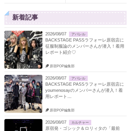
新着記事
2026/08/07
アパレル
BACKSTAGE PASSラフォーレ原宿店に
征服制服論のメンバーさんが潜入！着用
レポート紹介♡
原宿POP編集部
2026/08/07
アパレル
BACKSTAGE PASSラフォーレ原宿店に
youmenosayのメンバーさんが潜入！着
用レポート…
原宿POP編集部
2026/08/07
カルチャー
原宿発・ゴシック＆ロリィタの「最前