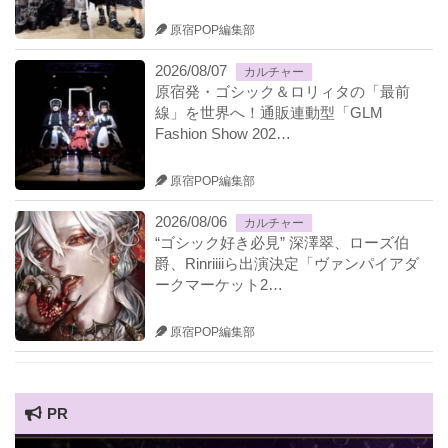
原宿POP編集部
2026/08/07
カルチャー
原宿発・ゴシック＆ロリィタの「最前
線」を世界へ！通販連動型「GLM
Fashion Show 202…
原宿POP編集部
2026/08/06
カルチャー
“ゴシック好き必見” 深澤翠、ローズ伯
爵、Rinriiiiら出演決定「ヴァンパイアダ
ークマーケット2…
原宿POP編集部
PR