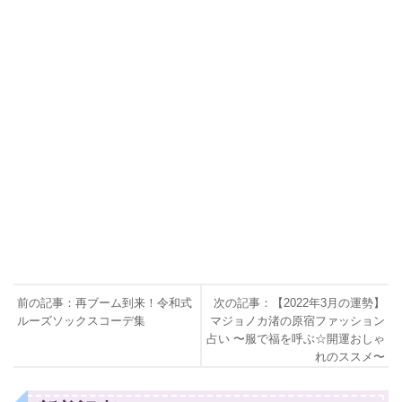
前の記事：再ブーム到来！令和式
次の記事：【2022年3月の運勢】
ルーズソックスコーデ集
マジョノカ渚の原宿ファッション
占い 〜服で福を呼ぶ☆開運おしゃ
れのススメ〜