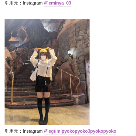
引用元：Instagram
@eminya_03
引用元：Instagram
@egumipyokopyoko3pyokopyoko