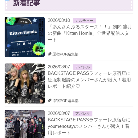
新着記事
2026/08/10
カルチャー
『あんさんぶるスターズ！！』朔間 凛月
の新曲「Kitten Homie」全世界配信スタ
ート
原宿POP編集部
2026/08/07
アパレル
BACKSTAGE PASSラフォーレ原宿店に
征服制服論のメンバーさんが潜入！着用
レポート紹介♡
原宿POP編集部
2026/08/07
アパレル
BACKSTAGE PASSラフォーレ原宿店に
youmenosayのメンバーさんが潜入！着
用レポート…