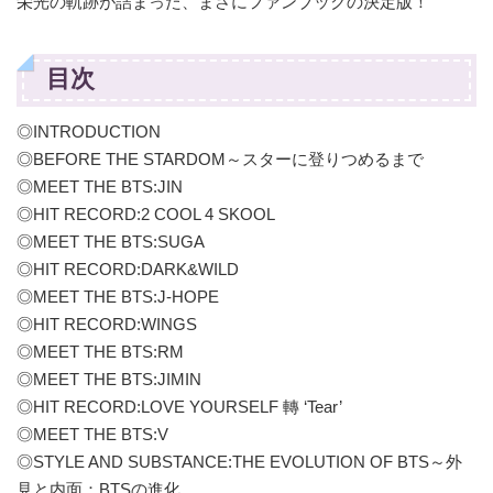
栄光の軌跡が詰まった、まさにファンブックの決定版！
目次
◎INTRODUCTION
◎BEFORE THE STARDOM～スターに登りつめるまで
◎MEET THE BTS:JIN
◎HIT RECORD:2 COOL 4 SKOOL
◎MEET THE BTS:SUGA
◎HIT RECORD:DARK&WILD
◎MEET THE BTS:J-HOPE
◎HIT RECORD:WINGS
◎MEET THE BTS:RM
◎MEET THE BTS:JIMIN
◎HIT RECORD:LOVE YOURSELF 轉 ‘Tear’
◎MEET THE BTS:V
◎STYLE AND SUBSTANCE:THE EVOLUTION OF BTS～外
見と内面：BTSの進化