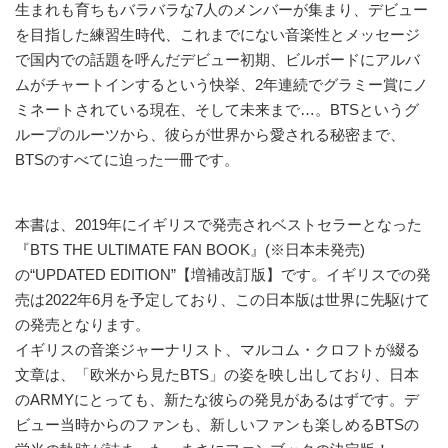
生まれも育ちもバラバラな7人のメンバーが集まり、デビュー
を目指した練習生時代、これまでにない音楽性とメッセージ
で国内での話題を呼んだデビュー初期、ビルボードにアルバ
ムがチャートインするという快挙、2年連続でグラミー賞にノ
ミネートされている現在、そして未来まで…。BTSというグ
ループのルーツから、彼らが世界から愛される秘密まで、
BTSのすべてに迫った一冊です。
本書は、2019年にイギリスで発売されベストセラーとなった
『BTS THE ULTIMATE FAN BOOK』(※日本未発売)
の“UPDATED EDITION”【増補改訂版】です。イギリスでの発
売は2022年6月を予定しており、この日本版は世界に先駆けて
の発売となります。
イギリスの音楽ジャーナリスト、マルコム・クロフトが綴る
文章は、「欧米から見たBTS」の姿を映し出しており、日本
のARMYにとっても、新たな彼らの発見があるはずです。デ
ビュー当時からのファンも、新しいファンも楽しめるBTSの