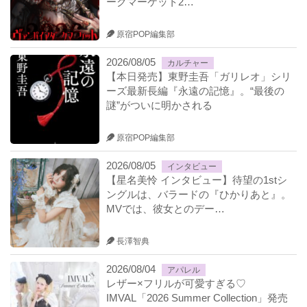
ークマーケット2…
原宿POP編集部
2026/08/05
カルチャー
【本日発売】東野圭吾「ガリレオ」シリ
ーズ最新長編『永遠の記憶』。“最後の
謎”がついに明かされる
原宿POP編集部
2026/08/05
インタビュー
【星名美怜 インタビュー】待望の1stシ
ングルは、バラードの『ひかりあと』。
MVでは、彼女とのデー…
長澤智典
2026/08/04
アパレル
レザー×フリルが可愛すぎる♡
IMVAL「2026 Summer Collection」発売