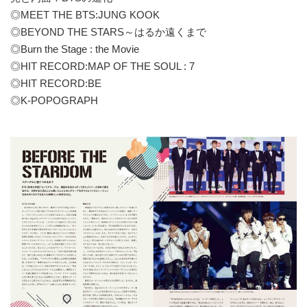
◎MEET THE BTS:JUNG KOOK
◎BEYOND THE STARS～はるか遠くまで
◎Burn the Stage : the Movie
◎HIT RECORD:MAP OF THE SOUL : 7
◎HIT RECORD:BE
◎K-POPOGRAPH