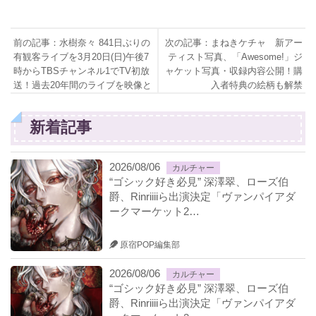
前の記事：水樹奈々 841日ぶりの
次の記事：まねきケチャ 新アー
有観客ライブを3月20日(日)午後7
ティスト写真、「Awesome!」ジ
時からTBSチャンネル1でTV初放
ャケット写真・収録内容公開！購
送！過去20年間のライブを映像と
入者特典の絵柄も解禁
ともに振り返る永久保存版のスペ
シャルプログラムも！
新着記事
2026/08/06
カルチャー
“ゴシック好き必見” 深澤翠、ローズ伯
爵、Rinriiiiら出演決定「ヴァンパイアダ
ークマーケット2…
原宿POP編集部
2026/08/06
カルチャー
“ゴシック好き必見” 深澤翠、ローズ伯
爵、Rinriiiiら出演決定「ヴァンパイアダ