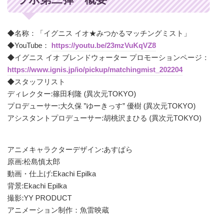
◆名称：「イグニス イオ★みつかるマッチングミスト」
◆YouTube：
https://youtu.be/23mzVuKqVZ8
◆イグニス イオ ブレンドウォーター プロモーションページ：
https://www.ignis.jp/io/pickup/matchingmist_202204
◆スタッフリスト
ディレクター:篠田利隆 (異次元TOKYO)
プロデューサー:大久保 ”ゆーきっす” 優樹 (異次元TOKYO)
アシスタントプロデューサー:胡桃沢まひる (異次元TOKYO)
アニメキャラクターデザイン:あすぱら
原画:松島慎太郎
動画・仕上げ:Ekachi Epilka
背景:Ekachi Epilka
撮影:YY PRODUCT
アニメーション制作：魚雷映蔵