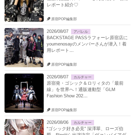
レポート紹介♡
原宿POP編集部
2026/08/07
アパレル
BACKSTAGE PASSラフォーレ原宿店に
youmenosayのメンバーさんが潜入！着
用レポート…
原宿POP編集部
2026/08/07
カルチャー
原宿発・ゴシック＆ロリィタの「最前
線」を世界へ！通販連動型「GLM
Fashion Show 202…
原宿POP編集部
2026/08/06
カルチャー
“ゴシック好き必見” 深澤翠、ローズ伯
爵、Rinriiiiら出演決定「ヴァンパイアダ