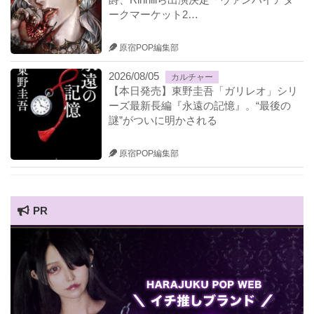
ークマーケット2…
原宿POP編集部
2026/08/05
カルチャー
【本日発売】東野圭吾「ガリレオ」シリ
ーズ最新長編『永遠の記憶』。“最後の
謎”がついに明かされる
原宿POP編集部
PR
HARAJUKU POP TV