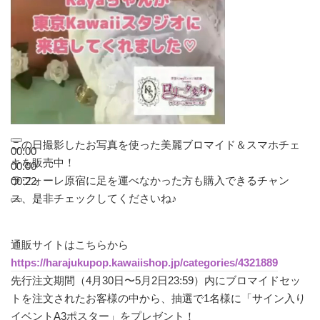
この日撮影したお写真を使った美麗ブロマイド＆スマホチェ
00:00
キを販売中！
00:00
ラフォーレ原宿に足を運べなかった方も購入できるチャン
00:22
ス、是非チェックしてくださいね♪
通販サイトはこちらから
https://harajukupop.kawaiishop.jp/categories/4321889
先行注文期間（4月30日〜5月2日23:59）内にブロマイドセッ
トを注文されたお客様の中から、抽選で1名様に「サイン入り
イベントA3ポスター」をプレゼント！