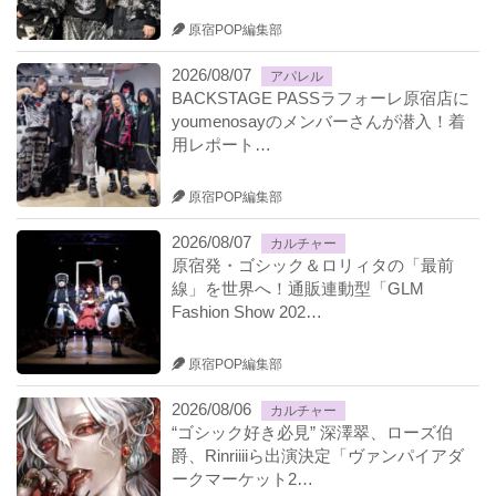
原宿POP編集部
2026/08/07
アパレル
BACKSTAGE PASSラフォーレ原宿店に
youmenosayのメンバーさんが潜入！着
用レポート…
原宿POP編集部
2026/08/07
カルチャー
原宿発・ゴシック＆ロリィタの「最前
線」を世界へ！通販連動型「GLM
Fashion Show 202…
原宿POP編集部
2026/08/06
カルチャー
“ゴシック好き必見” 深澤翠、ローズ伯
爵、Rinriiiiら出演決定「ヴァンパイアダ
ークマーケット2…