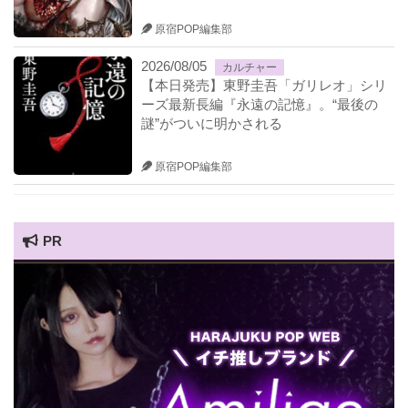
原宿POP編集部
2026/08/05
カルチャー
【本日発売】東野圭吾「ガリレオ」シリ
ーズ最新長編『永遠の記憶』。“最後の
謎”がついに明かされる
原宿POP編集部
PR
HARAJUKU POP TV