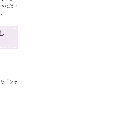
並べただけ
い。
し
した「シャ