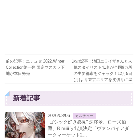
前の記事：エテュセ 2022.Winter
次の記事：池田エライザさんと人
Collection第一弾 限定マスカラ下
気スタイリスト41名が全国9カ所
地が本日発売
の主要都市をジャック！12月5日
(月)より東京エリアを皮切りに屋
外広告掲出開始
新着記事
2026/08/06
カルチャー
“ゴシック好き必見” 深澤翠、ローズ伯
爵、Rinriiiiら出演決定「ヴァンパイアダ
ークマーケット2…