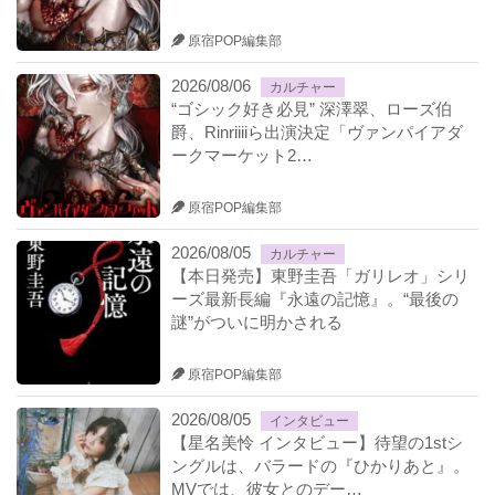
原宿POP編集部
2026/08/06
カルチャー
“ゴシック好き必見” 深澤翠、ローズ伯
爵、Rinriiiiら出演決定「ヴァンパイアダ
ークマーケット2…
原宿POP編集部
2026/08/05
カルチャー
【本日発売】東野圭吾「ガリレオ」シリ
ーズ最新長編『永遠の記憶』。“最後の
謎”がついに明かされる
原宿POP編集部
2026/08/05
インタビュー
【星名美怜 インタビュー】待望の1stシ
ングルは、バラードの『ひかりあと』。
MVでは、彼女とのデー…