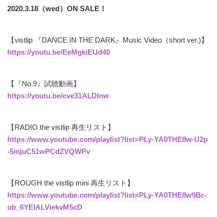
2020.3.18（wed）ON SALE！
【vistlip 『DANCE IN THE DARK』Music Video（short ver.)】
https://youtu.be/EeMgkiEUd40
【『No.9』試聴動画】
https://youtu.be/cve31ALDlnw
【RADIO the vistlip 再生リスト】
https://www.youtube.com/playlist?list=PLy-YA0THE8w-U2p
-5mjuC51wPCdZVQWPv
【ROUGH the vistlip mini 再生リスト】
https://www.youtube.com/playlist?list=PLy-YA0THE8w9Br-
ub_6YEIALViekvM5cD