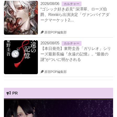
2026/08/06
カルチャー
“ゴシック好き必見” 深澤翠、ローズ伯
爵、Rinriiiiら出演決定「ヴァンパイアダ
ークマーケット2…
原宿POP編集部
2026/08/05
カルチャー
【本日発売】東野圭吾「ガリレオ」シリ
ーズ最新長編『永遠の記憶』。“最後の
謎”がついに明かされる
原宿POP編集部
PR
HARAJUKU POP TV