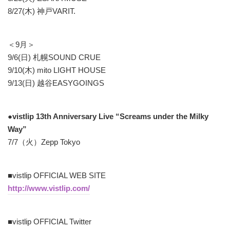
8/27(木) 神戸VARIT.
＜9月＞
9/6(日) 札幌SOUND CRUE
9/10(木) mito LIGHT HOUSE
9/13(日) 越谷EASYGOINGS
●vistlip 13th Anniversary Live “Screams under the Milky
Way”
7/7（火）Zepp Tokyo
■vistlip OFFICIAL WEB SITE
http://www.vistlip.com/
■vistlip OFFICIAL Twitter