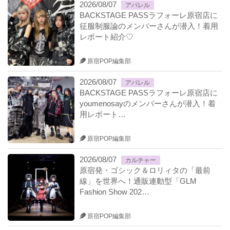
2026/08/07
アパレル
BACKSTAGE PASSラフォーレ原宿店に
征服制服論のメンバーさんが潜入！着用
レポート紹介♡
原宿POP編集部
2026/08/07
アパレル
BACKSTAGE PASSラフォーレ原宿店に
youmenosayのメンバーさんが潜入！着
用レポート…
原宿POP編集部
2026/08/07
カルチャー
原宿発・ゴシック＆ロリィタの「最前
線」を世界へ！通販連動型「GLM
Fashion Show 202…
原宿POP編集部