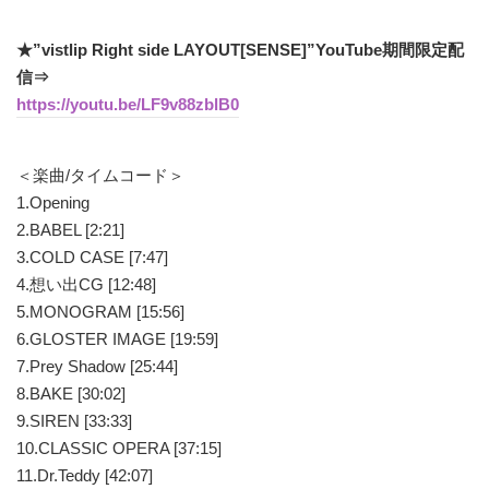
★”vistlip Right side LAYOUT[SENSE]”YouTube期間限定配
信⇒
https://youtu.be/LF9v88zblB0
＜楽曲/タイムコード＞
1.Opening
2.BABEL [2:21]
3.COLD CASE [7:47]
4.想い出CG [12:48]
5.MONOGRAM [15:56]
6.GLOSTER IMAGE [19:59]
7.Prey Shadow [25:44]
8.BAKE [30:02]
9.SIREN [33:33]
10.CLASSIC OPERA [37:15]
11.Dr.Teddy [42:07]