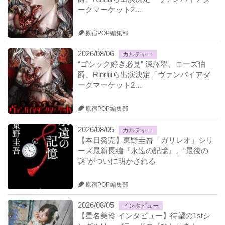
ークマーケット2…
原宿POP編集部
2026/08/06
カルチャー
“ゴシック好き必見” 深澤翠、ローズ伯
爵、Rinriiiiら出演決定「ヴァンパイアダ
ークマーケット2…
原宿POP編集部
2026/08/05
カルチャー
【本日発売】東野圭吾「ガリレオ」シリ
ーズ最新長編『永遠の記憶』。“最後の
謎”がついに明かされる
原宿POP編集部
2026/08/05
インタビュー
【星名美怜 インタビュー】待望の1stシ