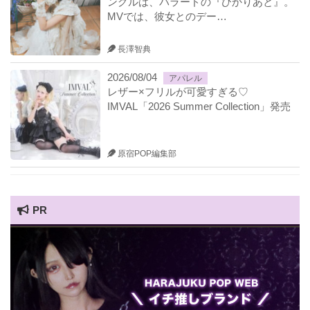
ングルは、バラードの『ひかりあと』。
MVでは、彼女とのデー…
長澤智典
2026/08/04
アパレル
レザー×フリルが可愛すぎる♡
IMVAL「2026 Summer Collection」発売
原宿POP編集部
PR
HARAJUKU POP TV