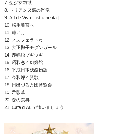
7. 聖少女領域
8. ドリアンヌ嬢の肖像
9. Art de Vivre[instrumental]
10. 転生離宮へ
11. 緋ノ月
12. ノスフェラトゥ
13. 大正撫子モダンガール
14. 鹿鳴館ブギウギ
15. 昭和恋々幻燈館
16. 平成日本残酷物語
17. 令和燦々賛歌
18. 日出づる万國博覧会
19. 君影草
20. 森の祭典
21. Cafe d’ ALIで逢いましょう