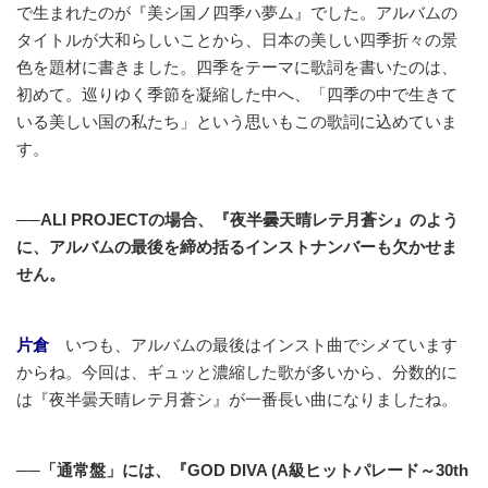
で生まれたのが『美シ国ノ四季ハ夢ム』でした。アルバムの
タイトルが大和らしいことから、日本の美しい四季折々の景
色を題材に書きました。四季をテーマに歌詞を書いたのは、
初めて。巡りゆく季節を凝縮した中へ、「四季の中で生きて
いる美しい国の私たち」という思いもこの歌詞に込めていま
す。
──ALI PROJECTの場合、『夜半曇天晴レテ月蒼シ』のよう
に、アルバムの最後を締め括るインストナンバーも欠かせま
せん。
片倉
いつも、アルバムの最後はインスト曲でシメています
からね。今回は、ギュッと濃縮した歌が多いから、分数的に
は『夜半曇天晴レテ月蒼シ』が一番長い曲になりましたね。
──「通常盤」には、『GOD DIVA (A級ヒットパレード～30th