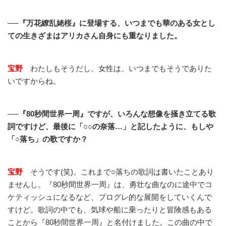
──『万花繚乱姥桜』に登場する、いつまでも華のある女とし
ての生きざまはアリカさん自身にも重なりました。
宝野
わたしもそうだし、女性は、いつまでもそうでありた
いですからね。
──『80秒間世界一周』ですが、いろんな想像を掻き立てる歌
詞ですけど、最後に「○○の奈落…」と記したように、もしや
「○落ち」の歌ですか？
宝野
そうです(笑)。これまで○落ちの歌詞は書いたことあり
ませんし。『80秒間世界一周』は、勇壮な曲なのに途中でコ
ケティッシュになるなど、プログレ的な展開をしていくんで
すけど。歌詞の中でも、気球や船に乗ったりと冒険感もある
ことから『80秒間世界一周』と名付けました。この曲の中で