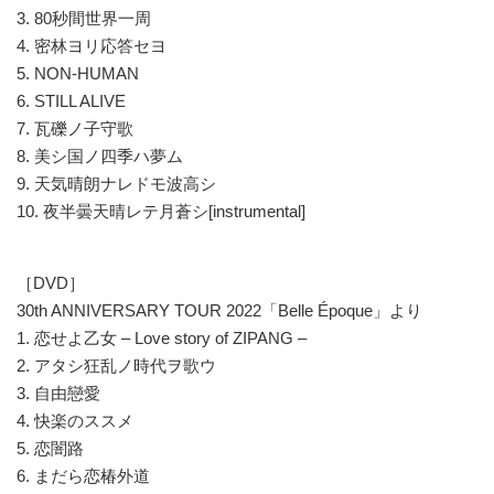
3. 80秒間世界一周
4. 密林ヨリ応答セヨ
5. NON-HUMAN
6. STILL ALIVE
7. 瓦礫ノ子守歌
8. 美シ国ノ四季ハ夢ム
9. 天気晴朗ナレドモ波高シ
10. 夜半曇天晴レテ月蒼シ[instrumental]
［DVD］
30th ANNIVERSARY TOUR 2022「Belle Époque」より
1. 恋せよ乙女 – Love story of ZIPANG –
2. アタシ狂乱ノ時代ヲ歌ウ
3. 自由戀愛
4. 快楽のススメ
5. 恋闇路
6. まだら恋椿外道