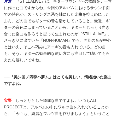
片倉
『STILL ALIVE』は、ギターサウンドへの郷愁をテーマ
に作った曲ですからね。今回のアルバムにおけるサウンド面
での特色が、ストリングス系を軸にした楽曲を控えめにした
ぶん、どの曲でもギターの音を活かしていること。最近、ギ
ターの音色にはまっていることから、ギターとじっくり向き
合った楽曲も作ろうと思って生まれたのが『STILL ALIVE』。
さっき話に出ていた『NON-HUMAN』でも、同期の音が中心
とはいえ、そこへ巧みにアコギの音も入れている。どの曲
も、そう。ギターの効果的な使い方にも注目して聴いてもら
えたら嬉しいですね。
──『美シ国ノ四季ハ夢ム』はとても美しい、情緒抱いた楽曲
ですよね。
宝野
しっとりとした綺麗な曲ですよね。いつもALI
PROJECTは、アルバムの中にワルツ曲を入れていることか
ら、「今回も、綺麗なワルツ曲を作りましょう」ということ