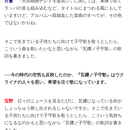
片倉
『天気晴朗ナレドモ波高シ』に関しては、軍隊で吹く
ラッパの音も組み込むなど、タイトルにまつわる風にもして
いますけど。アルバムへ収録血した楽曲のすべてが、その色
ではないからね。
そこで生きている子供たちに向けて子守歌を歌うとしたら、
こういう曲を歌いたいなと思いながら『瓦礫ノ子守歌』の歌
詞を書きました。
──今の時代の空気も反映したのか、『瓦礫ノ子守歌』はウク
ライナの人々を思い、希望を注ぐ歌になっています。
宝野
日々のニュースを見るたびに、瓦礫になっている街が
しょっちゅう映し出されるじゃないですか。そこで生きてい
る子供たちに向けて子守歌を歌うとしたら、こういう気持ち
になるなのかもと思いながら『瓦礫ノ子守歌』の歌詞を書き
ました。