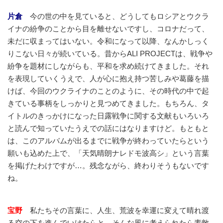
片倉
今の世の中を見ていると、どうしてもロシアとウクラ
イナの紛争のことから目を離せないですし、コロナだって、
未だに収まってはいない。令和になって以降、なんかしっく
りこない日々が続いている。昔からALI PROJECTは、戦争や
紛争を題材にしながらも、平和を求め続けてきました。それ
を表現していくうえで、人が心に抱え持つ苦しみや葛藤を描
けば、今回のウクライナのことのように、その時代の中で起
きている事柄をしっかりと見つめてきました。もちろん、タ
イトルのきっかけになった日露戦争に関する文献もいろいろ
と読んで知っていたうえでの話にはなりますけど。もともと
は、このアルバムが出るまでに戦争が終わっていたらという
願いも込めた上で、「天気晴朗ナレドモ波高シ」という言葉
を掲げたわけですが…。残念ながら、終わりそうもないです
ね。
宝野
私たちその言葉に、人生、荒波を幸運に変えて晴れ渡
る空の下を進んでいけたらと、そんな風に考えられたら素敵