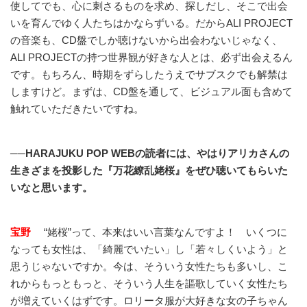
使してでも、心に刺さるものを求め、探しだし、そこで出会
いを育んでゆく人たちはかならずいる。だからALI PROJECT
の音楽も、CD盤でしか聴けないから出会わないじゃなく、
ALI PROJECTの持つ世界観が好きな人とは、必ず出会えるん
です。もちろん、時期をずらしたうえでサブスクでも解禁は
しますけど。まずは、CD盤を通して、ビジュアル面も含めて
触れていただきたいですね。
──HARAJUKU POP WEBの読者には、やはりアリカさんの
生きざまを投影した『万花繚乱姥桜』をぜひ聴いてもらいた
いなと思います。
宝野
“姥桜”って、本来はいい言葉なんですよ！ いくつに
なっても女性は、「綺麗でいたい」し「若々しくいよう」と
思うじゃないですか。今は、そういう女性たちも多いし、こ
れからもっともっと、そういう人生を謳歌していく女性たち
が増えていくはずです。ロリータ服が大好きな女の子ちゃん