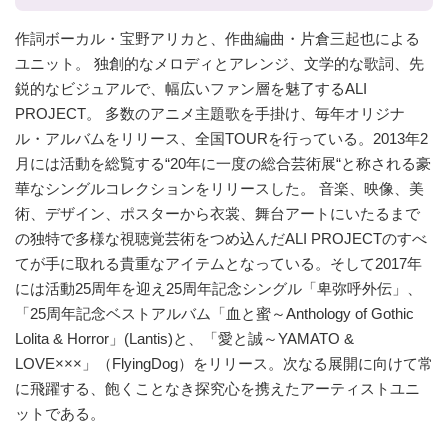
作詞ボーカル・宝野アリカと、作曲編曲・片倉三起也による
ユニット。 独創的なメロディとアレンジ、文学的な歌詞、先
鋭的なビジュアルで、幅広いファン層を魅了するALI
PROJECT。 多数のアニメ主題歌を手掛け、毎年オリジナ
ル・アルバムをリリース、全国TOURを行っている。2013年2
月には活動を総覧する“20年に一度の総合芸術展“と称される豪
華なシングルコレクションをリリースした。 音楽、映像、美
術、デザイン、ポスターから衣裳、舞台アートにいたるまで
の独特で多様な視聴覚芸術をつめ込んだALI PROJECTのすべ
てが手に取れる貴重なアイテムとなっている。そして2017年
には活動25周年を迎え25周年記念シングル「卑弥呼外伝」、
「25周年記念ベストアルバム「血と蜜～Anthology of Gothic
Lolita & Horror」(Lantis)と、「愛と誠～YAMATO &
LOVE×××」（FlyingDog）をリリース。次なる展開に向けて常
に飛躍する、飽くことなき探究心を携えたアーティストユニ
ットである。