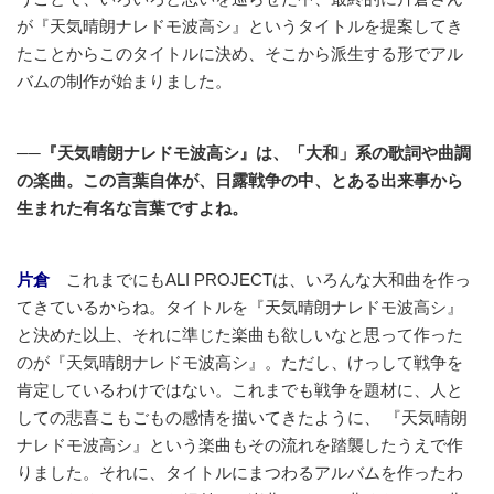
が『天気晴朗ナレドモ波高シ』というタイトルを提案してき
たことからこのタイトルに決め、そこから派生する形でアル
バムの制作が始まりました。
──『天気晴朗ナレドモ波高シ』は、「大和」系の歌詞や曲調
の楽曲。この言葉自体が、日露戦争の中、とある出来事から
生まれた有名な言葉ですよね。
片倉
これまでにもALI PROJECTは、いろんな大和曲を作っ
てきているからね。タイトルを『天気晴朗ナレドモ波高シ』
と決めた以上、それに準じた楽曲も欲しいなと思って作った
のが『天気晴朗ナレドモ波高シ』。ただし、けっして戦争を
肯定しているわけではない。これまでも戦争を題材に、人と
しての悲喜こもごもの感情を描いてきたように、 『天気晴朗
ナレドモ波高シ』という楽曲もその流れを踏襲したうえで作
りました。それに、タイトルにまつわるアルバムを作ったわ