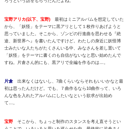
ろうという話をもらったんだよね。
宝野アリカ(以下、宝野)
最初はミニアルバムを想定していた
から、「妖怪」をテーマに黒アリとして１枚作りあげようと
思っていました。そこから、ゾンビの行進曲を思わせる『絶
途、新世界ヘ』を書いたんですけど。わたしの身近に妖怪博
士みたいな人たちがたくさんいる中、みなさんを差し置いて
「妖怪」をテーマに書くのも自信がないなと思い始めたんで
すね。片倉さん的にも、黒アリで全編を作るのは…。
片倉
出来なくはないし、7曲くらいならそれもいいかなと最
初は思ったんだけど。でも、７曲作るなら10曲作って、いろ
んな色を入れたアルバムにしたいなという欲求が出始め
て…。
宝野
そこから、ちょっと制作のスタンスを考え直そうとい
うことで、いろいろと思いを巡らせた中、最終的に片倉さん