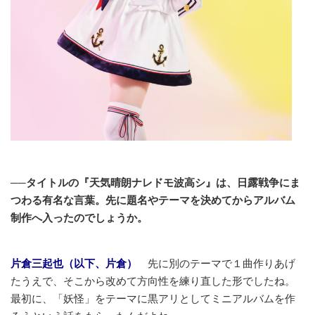
──タイトルの『天気晴朗ナレドモ波高シ』は、日露戦争にま
つわる有名な言葉。先に題名やテーマを決めてからアルバム
制作へ入ったのでしょうか。
片倉三起也（以下、片倉）
先に別のテーマで１曲作りあげ
たうえで、そこから改めて方向性を練り直した形でしたね。
最初に、「妖怪」をテーマに黒アリとしてミニアルバムを作