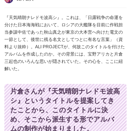
『天気晴朗ナレドモ波高シ』。これは、「日露戦争の命運を
分けた日本海海戦において、ロシアの大艦隊を目前に作戦担
当参謀中佐であった秋山真之が東京の大本営へ向けた電文の
一節として、後世に残る名文としてつとに有名な言葉」（資
料より抜粋）。ALI PROJECTが、何故このタイトルを付けた
アルバムを作成したのか。その背景には、宝野アリカと片倉
三起也のいろんな思いが隠されていた。その心を、ここに紐
解いた。
片倉さんが『天気晴朗ナレドモ波高
シ』というタイトルを提案してき
たことから、このタイトルに決
め、そこから派生する形でアルバ
ムの制作が始まりました。