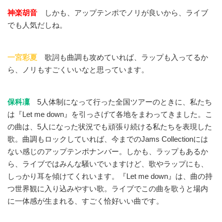
神楽胡音
しかも、アップテンポでノリが良いから、ライブ
でも人気だしね。
一宮彩夏
歌詞も曲調も攻めていれば、ラップも入ってるか
ら、ノリもすごくいいなと思っています。
保科凜
5人体制になって行った全国ツアーのときに、私たち
は『Let me down』を引っさげて各地をまわってきました。こ
の曲は、5人になった状況でも頑張り続ける私たちを表現した
歌。曲調もロックしていれば、今までのJams Collectionには
ない感じのアップテンポナンバー。しかも、ラップもあるか
ら、ライブではみんな騒いでいますけど、歌やラップにも、
しっかり耳を傾けてくれいます。『Let me down』は、曲の持
つ世界観に入り込みやすい歌。ライブでこの曲を歌うと場内
に一体感が生まれる、すごく恰好いい曲です。