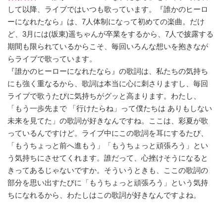
して以降、ライブではいつも歌っています。『誰かのヒーロ
ーになれたなら』は、7人体制になって初めての楽曲。だけ
ど、3月には(坂東)遥ちゃんが卒業をするから、7人で披露する
期間も限られているからこそ、毎回いろんな想いを抱きなが
らライブで歌っています。
『誰かのヒーローになれたなら』の歌詞は、私たちの気持ち
にも強く重なるから、歌詞は本当に心に刺さりますし、毎回
ライブで歌うたびに気持ちがグッと高まります。わたし、
「もう一歩先まで 「行けたらね」って僕たちは ありもしない
未来を見てた」の歌詞が好きなんですね。ここは、彩夏が歌
っているんですけど。ライブ中にこの歌詞を耳にするたび、
「もうちょっと前へ進もう」「もうちょっと頑張ろう」とい
う気持ちにさせてくれます。誰だって、心挫けそうになると
きってあるじゃないですか。そういうときも、ここの歌詞の
部分を思い出すたびに「もうちょっと頑張ろう」という気持
ちになれるから、わたしはこの歌詞が好きなんですよね。