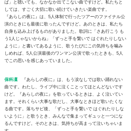
ば」と聴いても、なかなか出てこない曲ですけど。私たちと
しては、すごく大切に歌い続けていきたい楽曲です。
『あらしの夜に』は、5人体制で行ったツアーのファイナル公
演のときにも最後に歌ったんですけど。あのときは、私たち
自身も込み上げるものがありました。歌詞に「さあ行こう も
う1人じゃないからね」「ずっと手を繋いで はぐれたりしない
ように」と書いてあるように、歌うたびにこの気持ちを噛み
しめれば、5人公演最後のワンマン公演で歌ったときも、5人
でこの思いを感じあっていました。
保科凜
『あらしの夜に』は、もう涙なしでは歌い踊れない
曲です。わたし、ライブ中に泣くことってほとんどないです
けど。『あらしの夜に』を歌っているときは、よく泣いてい
ます。それくらい大事な歌だし、大事なときほど歌いたくな
る曲です。落ちサビ後、「ずっと手を繋いで はぐれたりしな
いように」と歌うとき、みんなで集まってギュッと一つにな
るんですけど。そのときは、気持ちが高まって泣いちゃいま
す。