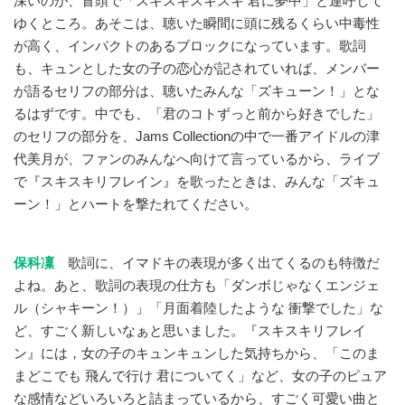
深いのが、冒頭で「スキスキスキスキ 君に夢中」と連呼して
ゆくところ。あそこは、聴いた瞬間に頭に残るくらい中毒性
が高く、インパクトのあるブロックになっています。歌詞
も、キュンとした女の子の恋心が記されていれば、メンバー
が語るセリフの部分は、聴いたみんな「ズキューン！」とな
るはずです。中でも、「君のコトずっと前から好きでした」
のセリフの部分を、Jams Collectionの中で一番アイドルの津
代美月が、ファンのみんなへ向けて言っているから、ライブ
で『スキスキリフレイン』を歌ったときは、みんな「ズキュ
ーン！」とハートを撃たれてください。
保科凜
歌詞に、イマドキの表現が多く出てくるのも特徴だ
よね。あと、歌詞の表現の仕方も「ダンボじゃなくエンジェ
ル（シャキーン！）」「月面着陸したような 衝撃でした」な
ど、すごく新しいなぁと思いました。『スキスキリフレイ
ン』には，女の子のキュンキュンした気持ちから、「このま
まどこでも 飛んで行け 君についてく」など、女の子のピュア
な感情などいろいろと詰まっているから、すごく可愛い曲と