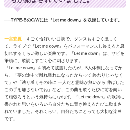
──TYPE-BのC/Wには『Let me down』を収録しています。
一宮彩夏
すごく恰好いい曲調で、ダンスもすごく激しく
て、ライブで『Let me down』をパフォーマンスし終えると息
切れするくらい激しい楽曲です。『Let me down』は、サビを
筆頭に、歌詞もすごく心に刺さります。
『Let me down』を初めて披露したのが、5人体制になってか
ら。「夢の途中で離れ離れになったからって 終わりじゃなく
て」や「辿り着くその時に 一人だと意味が無いから 伸ばした
この手を離さないでね」など、この曲を歌うたびに前を向い
て頑張ろうという気持ちになれば、『Let me down』の歌詞に
書かれた思いをいろいろ自分たちに置き換えるたびに励まさ
れていました。それくらい、自分たちにとっても大切な楽曲
です。