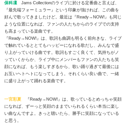
保科凜
Jams Collectionのライブに於ける定番曲と言えば、
『最先端フォーミュラー』という印象が強ければ、この曲を
好んで歌ってきましたけど。最近は『Ready→NOW!』も同じ
ような位置になれば、ファンの人たちからのライブでの支持
も高まっている楽曲です。
『Ready→NOW!』は、歌詞も曲調も明るく前向きな、ライブ
で触れているととてもハッピーになれる歌だし、みんなで盛
り上がっていける曲です。歌詞もすごく良くて、気持ちがノ
ッていくからか、ライブ中にメンバーもファンの人たちも笑
顔になれば、もう楽しすぎるから、歌い踊り過ぎて最後には
お互いヘトヘトになってしまう。それくらい良い曲で、一緒
に盛り上がって踊れる楽曲です。
一宮彩夏
『Ready→NOW!』は、歌っているとめっちゃ笑顔
になれば、ずーっと笑顔のままでいられるくらい本当に楽し
い曲なんですよ。きっと聴いたら、勝手に笑顔になっている
と思う。