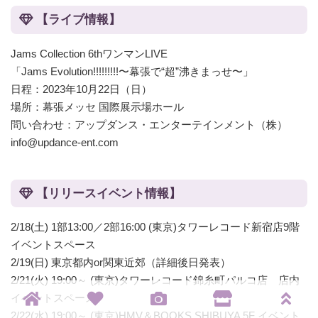
【ライブ情報】
Jams Collection 6thワンマンLIVE
「Jams Evolution!!!!!!!!!〜幕張で“超”沸きまっせ〜」
日程：2023年10月22日（日）
場所：幕張メッセ 国際展示場ホール
問い合わせ：アップダンス・エンターテインメント（株）
info@updance-ent.com
【リリースイベント情報】
2/18(土) 1部13:00／2部16:00 (東京)タワーレコード新宿店9階
イベントスペース
2/19(日) 東京都内or関東近郊（詳細後日発表）
2/21(火) 19:00～ (東京)タワーレコード錦糸町パルコ店 店内
イベントスペース
2/22(水) 19:00～ (東京)HMV＆BOOKS SHIBUYA 5F イベント