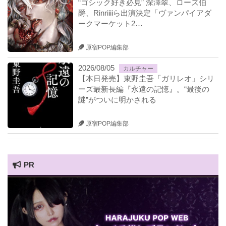
“ゴシック好き必見” 深澤翠、ローズ伯
爵、Rinriiiiら出演決定「ヴァンパイアダ
ークマーケット2…
原宿POP編集部
2026/08/05
カルチャー
【本日発売】東野圭吾「ガリレオ」シリ
ーズ最新長編『永遠の記憶』。“最後の
謎”がついに明かされる
原宿POP編集部
PR
HARAJUKU POP TV