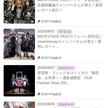
征服制服論のメンバーさんが潜入！着用
レポート紹介♡
原宿POP編集部
2026/08/07
アパレル
BACKSTAGE PASSラフォーレ原宿店に
youmenosayのメンバーさんが潜入！着
用レポート…
原宿POP編集部
2026/08/07
カルチャー
原宿発・ゴシック＆ロリィタの「最前
線」を世界へ！通販連動型「GLM
Fashion Show 202…
原宿POP編集部
2026/08/06
カルチャー