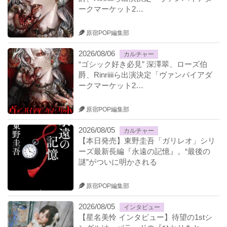
ークマーケット2…
原宿POP編集部
2026/08/06
カルチャー
“ゴシック好き必見” 深澤翠、ローズ伯
爵、Rinriiiiら出演決定「ヴァンパイアダ
ークマーケット2…
原宿POP編集部
2026/08/05
カルチャー
【本日発売】東野圭吾「ガリレオ」シリ
ーズ最新長編『永遠の記憶』。“最後の
謎”がついに明かされる
原宿POP編集部
2026/08/05
インタビュー
【星名美怜 インタビュー】待望の1stシ