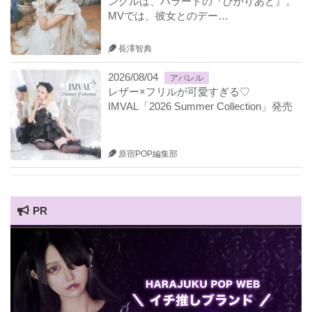
ングルは、バラードの『ひかりあと』。
MVでは、彼女とのデー…
長澤智典
2026/08/04
アパレル
レザー×フリルが可愛すぎる♡
IMVAL「2026 Summer Collection」発売
原宿POP編集部
PR
HARAJUKU POP TV