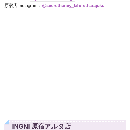
原宿店 Instagram：
@secrethoney_laforetharajuku
INGNI 原宿アルタ店