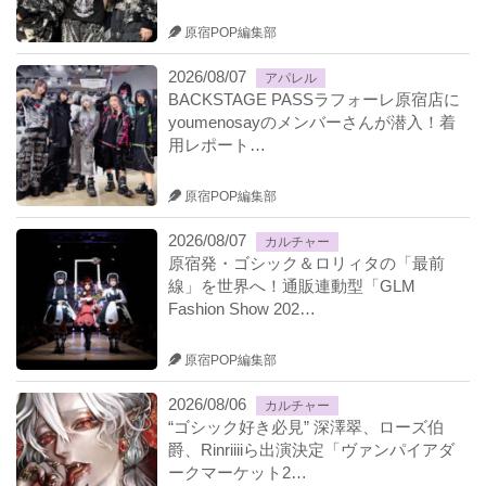
原宿POP編集部
2026/08/07
アパレル
BACKSTAGE PASSラフォーレ原宿店に
youmenosayのメンバーさんが潜入！着
用レポート…
原宿POP編集部
2026/08/07
カルチャー
原宿発・ゴシック＆ロリィタの「最前
線」を世界へ！通販連動型「GLM
Fashion Show 202…
原宿POP編集部
2026/08/06
カルチャー
“ゴシック好き必見” 深澤翠、ローズ伯
爵、Rinriiiiら出演決定「ヴァンパイアダ
ークマーケット2…