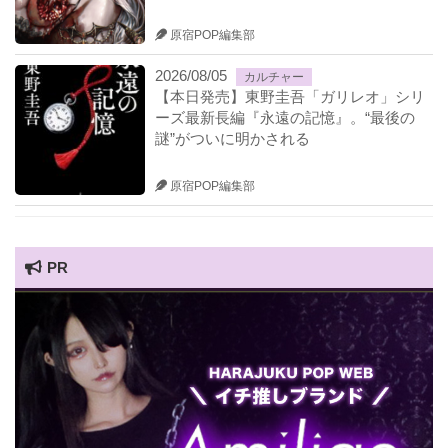
原宿POP編集部
2026/08/05
カルチャー
【本日発売】東野圭吾「ガリレオ」シリ
ーズ最新長編『永遠の記憶』。“最後の
謎”がついに明かされる
原宿POP編集部
PR
HARAJUKU POP TV