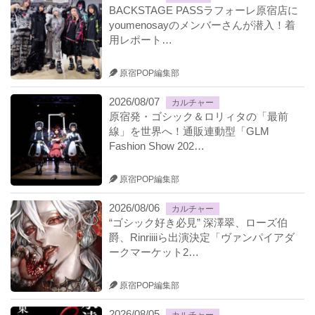
BACKSTAGE PASSラフォーレ原宿店に
youmenosayのメンバーさんが潜入！着
用レポート…
原宿POP編集部
2026/08/07
カルチャー
原宿発・ゴシック＆ロリィタの「最前
線」を世界へ！通販連動型「GLM
Fashion Show 202…
原宿POP編集部
2026/08/06
カルチャー
“ゴシック好き必見” 深澤翠、ローズ伯
爵、Rinriiiiら出演決定「ヴァンパイアダ
ークマーケット2…
原宿POP編集部
2026/08/05