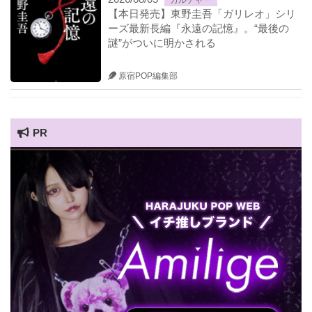
カルチャー
【本日発売】東野圭吾「ガリレオ」シリ
ーズ最新長編『永遠の記憶』。“最後の
謎”がついに明かされる
原宿POP編集部
PR
HARAJUKU POP TV