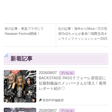
前の記事：東急プラザにて
次の記事：海外からMisa一万只煎
Hawaiian Festival開催！
饺OvQちゃんが参加♡国際交流オ
ンラインファッションショー2023
新着記事
2026/08/07
アパレル
BACKSTAGE PASSラフォーレ原宿店に
征服制服論のメンバーさんが潜入！着用
レポート紹介♡
原宿POP編集部
2026/08/07
アパレル