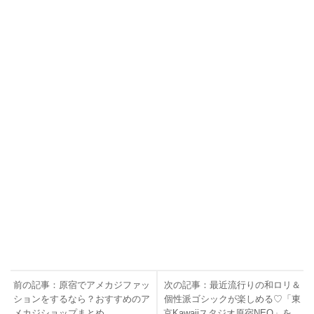
前の記事：原宿でアメカジファッ
次の記事：最近流行りの和ロリ＆
ションをするなら？おすすめのア
個性派ゴシックが楽しめる♡「東
メカジショップまとめ
京Kawaiiスタジオ原宿NEO」を、