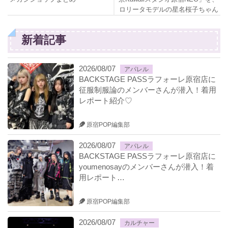
ロリータモデルの星名桜子ちゃん
がレポート！
新着記事
2026/08/07
アパレル
BACKSTAGE PASSラフォーレ原宿店に
征服制服論のメンバーさんが潜入！着用
レポート紹介♡
原宿POP編集部
2026/08/07
アパレル
BACKSTAGE PASSラフォーレ原宿店に
youmenosayのメンバーさんが潜入！着
用レポート…
原宿POP編集部
2026/08/07
カルチャー