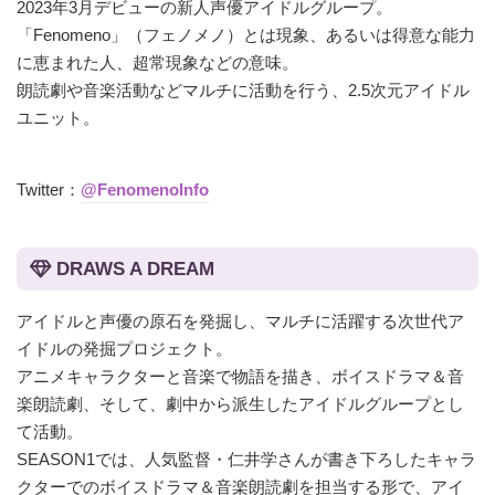
2023年3月デビューの新人声優アイドルグループ。
「Fenomeno」（フェノメノ）とは現象、あるいは得意な能力
に恵まれた人、超常現象などの意味。
朗読劇や音楽活動などマルチに活動を行う、2.5次元アイドル
ユニット。
Twitter：
@FenomenoInfo
DRAWS A DREAM
アイドルと声優の原石を発掘し、マルチに活躍する次世代ア
イドルの発掘プロジェクト。
アニメキャラクターと音楽で物語を描き、ボイスドラマ＆音
楽朗読劇、そして、劇中から派生したアイドルグループとし
て活動。
SEASON1では、人気監督・仁井学さんが書き下ろしたキャラ
クターでのボイスドラマ＆音楽朗読劇を担当する形で、アイ