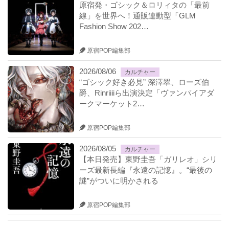
原宿発・ゴシック＆ロリィタの「最前
線」を世界へ！通販連動型「GLM
Fashion Show 202…
原宿POP編集部
2026/08/06
カルチャー
“ゴシック好き必見” 深澤翠、ローズ伯
爵、Rinriiiiら出演決定「ヴァンパイアダ
ークマーケット2…
原宿POP編集部
2026/08/05
カルチャー
【本日発売】東野圭吾「ガリレオ」シリ
ーズ最新長編『永遠の記憶』。“最後の
謎”がついに明かされる
原宿POP編集部