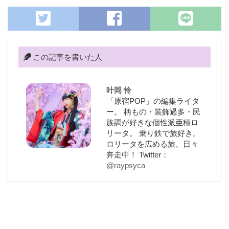
この記事を書いた人
叶岡 怜
「原宿POP」の編集ライタ
ー。 柄もの・装飾過多・民
族調が好きな個性派亜種ロ
リータ。 乗り鉄で旅好き。
ロリータを広める旅、日々
奔走中！ Twitter：
@raypsyca