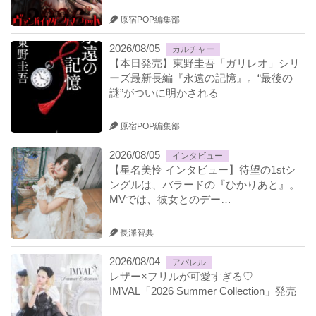
原宿POP編集部
2026/08/05
カルチャー
【本日発売】東野圭吾「ガリレオ」シリ
ーズ最新長編『永遠の記憶』。“最後の
謎”がついに明かされる
原宿POP編集部
2026/08/05
インタビュー
【星名美怜 インタビュー】待望の1stシ
ングルは、バラードの『ひかりあと』。
MVでは、彼女とのデー…
長澤智典
2026/08/04
アパレル
レザー×フリルが可愛すぎる♡
IMVAL「2026 Summer Collection」発売