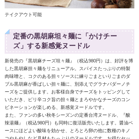
テイクアウト可能
定番の黒胡麻坦々麺に「かけチー
ズ」する新感覚ヌードル
新発売の『黒胡麻チーズ坦々麺』（税込980円）は、好評を博
した黒胡麻担々麺をリニューアル。スパイスたっぷりの特製
肉味噌と、コクのある担々ソースに練りごまといりごまのダ
ブル黒胡麻が香ばしい担々麺に、別添えでグラナパダーノチ
ーズをご提供します。お客様自身でチーズをトッピングして
いただき、ピリ辛コク旨の担々麺とまろやかなチーズのコン
ビネーションが楽しめる、新感覚ヌードルです。
また、ファンの多い秋冬シーズンの定番台湾ヌードル、『酸
辣湯麺』（税込980円）も同時に復活販売いたします。醤油ベ
ースにほどよい酸味を効かせ、とろとろ卵の他に数種のキノ
コやもやしなど具材もたっぷりのヌードルです。お得なセッ