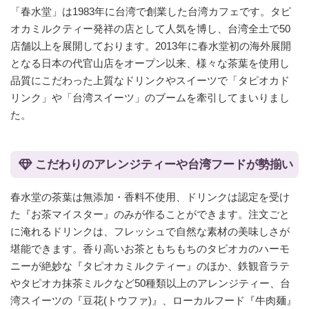
「春水堂」は1983年に台湾で創業した台湾カフェです。タピ
オカミルクティー発祥の店として人気を博し、台湾全土で50
店舗以上を展開しております。2013年に春水堂初の海外展開
となる日本の代官山店をオープン以来、様々な茶葉を使用し
品質にこだわった上質なドリンクやスイーツで「タピオカド
リンク」や「台湾スイーツ」のブームを牽引してまいりまし
た。
こだわりのアレンジティーや台湾フードが勢揃い
春水堂の茶葉は無添加・香料不使用、ドリンクは認定を受け
た『お茶マイスター』のみが作ることができます。注文ごと
に淹れるドリンクは、フレッシュで自然な素材の美味しさが
堪能できます。香り高いお茶ともちもちのタピオカのハーモ
ニーが絶妙な『タピオカミルクティー』のほか、鉄観音ラテ
やタピオカ抹茶ミルクなど50種類以上のアレンジティー、台
湾スイーツの『豆花(トウファ)』、ローカルフード『牛肉麺』