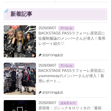
新着記事
2026/08/07
アパレル
BACKSTAGE PASSラフォーレ原宿店に
征服制服論のメンバーさんが潜入！着用
レポート紹介♡
原宿POP編集部
2026/08/07
アパレル
BACKSTAGE PASSラフォーレ原宿店に
youmenosayのメンバーさんが潜入！着
用レポート…
原宿POP編集部
2026/08/07
カルチャー
原宿発・ゴシック＆ロリィタの「最前