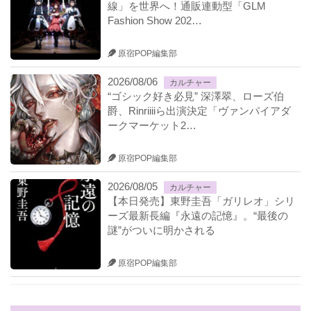
線」を世界へ！通販連動型「GLM
Fashion Show 202…
原宿POP編集部
2026/08/06
カルチャー
“ゴシック好き必見” 深澤翠、ローズ伯
爵、Rinriiiiら出演決定「ヴァンパイアダ
ークマーケット2…
原宿POP編集部
2026/08/05
カルチャー
【本日発売】東野圭吾「ガリレオ」シリ
ーズ最新長編『永遠の記憶』。“最後の
謎”がついに明かされる
原宿POP編集部