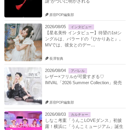
謎”がついに明かされる
原宿POP編集部
2026/08/05
インタビュー
【星名美怜 インタビュー】待望の1stシ
ングルは、バラードの『ひかりあと』。
MVでは、彼女とのデー…
長澤智典
2026/08/04
アパレル
レザー×フリルが可愛すぎる♡
IMVAL「2026 Summer Collection」発売
原宿POP編集部
2026/08/03
カルチャー
しなこ考案「うんこLOVEダンス」初披
露！横浜に「うんこミュージアム」誕生