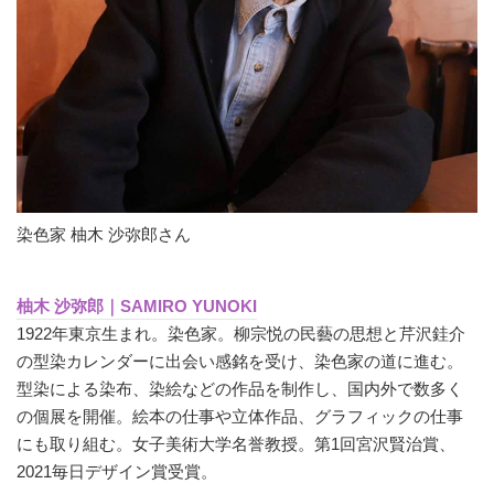
染色家 柚木 沙弥郎さん
柚木 沙弥郎｜SAMIRO YUNOKI
1922年東京生まれ。染色家。柳宗悦の民藝の思想と芹沢銈介
の型染カレンダーに出会い感銘を受け、染色家の道に進む。
型染による染布、染絵などの作品を制作し、国内外で数多く
の個展を開催。絵本の仕事や立体作品、グラフィックの仕事
にも取り組む。女子美術大学名誉教授。第1回宮沢賢治賞、
2021毎日デザイン賞受賞。