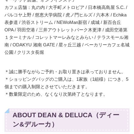
カフェ店舗：丸の内 / 大手町メトロピア / 日本橋高島屋 S.C. /
パルコヤ上野 / 慈恵大学病院 / 虎ノ門ヒルズ / 六本木 / Echika
表参道 / 渋谷ストリーム / NEWoMan新宿 / 成城 / 新百合丘
OPA / 羽田空港 / 三井アウトレットパーク木更津 / 成田空港第
１ターミナル / コレットマーレみなとみらい / テラスモール湘
南 / ODAKYU 湘南 GATE / 星ヶ丘三越 / ベーカリーカフェ名城
公園 / クリスタ長堀
＊誠に勝手ながらご予約・お取り置きは承っておりません。
＊ショッピングバッグのご購入は、1家族（1組様）につき、5
個までの購入制限とさせていただきます。
＊数量限定のため、なくなり次第終了となります。
ABOUT DEAN & DELUCA（ディー
ン&デルーカ）