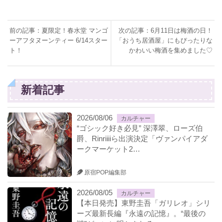
前の記事：夏限定！春水堂 マンゴ
次の記事：6月11日は梅酒の日！
ーアフタヌーンティー 6/14スター
「おうち居酒屋」にもぴったりな
ト！
かわいい梅酒を集めました♡
新着記事
2026/08/06
カルチャー
“ゴシック好き必見” 深澤翠、ローズ伯
爵、Rinriiiiら出演決定「ヴァンパイアダ
ークマーケット2…
原宿POP編集部
2026/08/05
カルチャー
【本日発売】東野圭吾「ガリレオ」シリ
ーズ最新長編『永遠の記憶』。“最後の