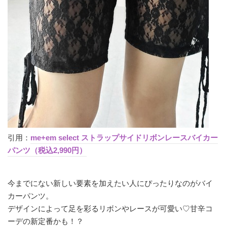
引用：
me+em select ストラップサイドリボンレースバイカー
パンツ（税込2,990円）
今までにない新しい要素を加えたい人にぴったりなのがバイ
カーパンツ。
デザインによって足を彩るリボンやレースが可愛い♡甘辛コ
ーデの新定番かも！？