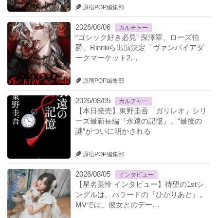
原宿POP編集部
2026/08/06
カルチャー
“ゴシック好き必見” 深澤翠、ローズ伯
爵、Rinriiiiら出演決定「ヴァンパイアダ
ークマーケット2…
原宿POP編集部
2026/08/05
カルチャー
【本日発売】東野圭吾「ガリレオ」シリ
ーズ最新長編『永遠の記憶』。“最後の
謎”がついに明かされる
原宿POP編集部
2026/08/05
インタビュー
【星名美怜 インタビュー】待望の1stシ
ングルは、バラードの『ひかりあと』。
MVでは、彼女とのデー…