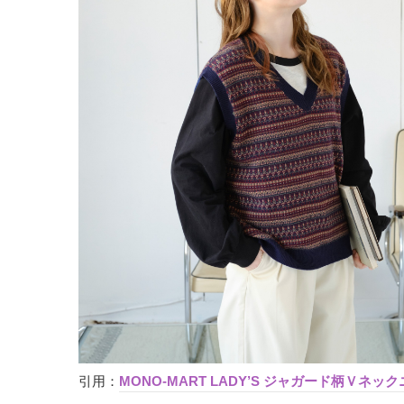
引用：
MONO-MART LADY’S ジャガード柄Ｖネッ