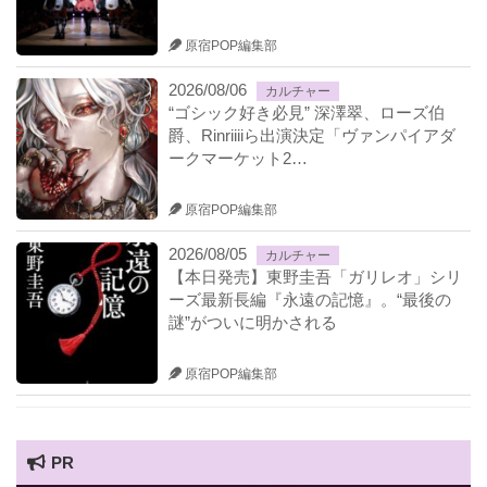
原宿POP編集部
2026/08/06
カルチャー
“ゴシック好き必見” 深澤翠、ローズ伯
爵、Rinriiiiら出演決定「ヴァンパイアダ
ークマーケット2…
原宿POP編集部
2026/08/05
カルチャー
【本日発売】東野圭吾「ガリレオ」シリ
ーズ最新長編『永遠の記憶』。“最後の
謎”がついに明かされる
原宿POP編集部
PR