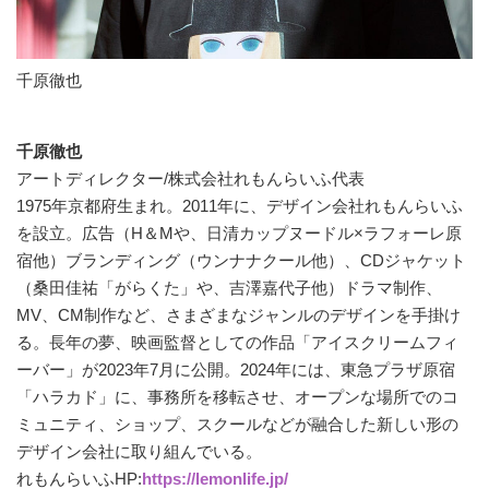
千原徹也
千原徹也
アートディレクター/株式会社れもんらいふ代表
1975年京都府生まれ。2011年に、デザイン会社れもんらいふ
を設立。広告（H＆Mや、日清カップヌードル×ラフォーレ原
宿他）ブランディング（ウンナナクール他）、CDジャケット
（桑田佳祐「がらくた」や、吉澤嘉代子他）ドラマ制作、
MV、CM制作など、さまざまなジャンルのデザインを手掛け
る。長年の夢、映画監督としての作品「アイスクリームフィ
ーバー」が2023年7月に公開。2024年には、東急プラザ原宿
「ハラカド」に、事務所を移転させ、オープンな場所でのコ
ミュニティ、ショップ、スクールなどが融合した新しい形の
デザイン会社に取り組んでいる。
れもんらいふHP:
https://lemonlife.jp/