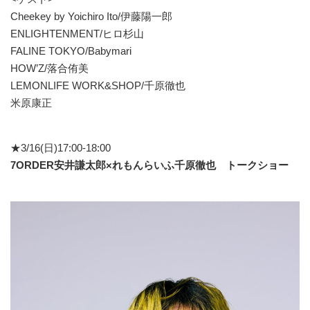
Cheekey by Yoichiro Ito/伊藤陽一郎
ENLIGHTENMENT/ヒロ杉山
FALINE TOKYO/Babymari
HOW’Z/落合侑美
LEMONLIFE WORK&SHOP/千原徹也
米原康正
★3/16(日)17:00-18:00
7ORDER安井謙太郎×れもんらいふ千原徹也 トークショー