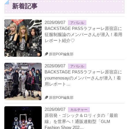
新着記事
2026/08/07
アパレル
BACKSTAGE PASSラフォーレ原宿店に
征服制服論のメンバーさんが潜入！着用
レポート紹介♡
原宿POP編集部
2026/08/07
アパレル
BACKSTAGE PASSラフォーレ原宿店に
youmenosayのメンバーさんが潜入！着
用レポート…
原宿POP編集部
2026/08/07
カルチャー
原宿発・ゴシック＆ロリィタの「最前
線」を世界へ！通販連動型「GLM
Fashion Show 202…