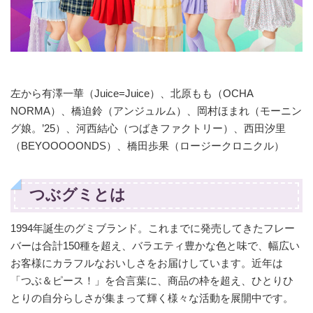
左から有澤一華（Juice=Juice）、北原もも（OCHA
NORMA）、橋迫鈴（アンジュルム）、岡村ほまれ（モーニン
グ娘。’25）、河西結心（つばきファクトリー）、西田汐里
（BEYOOOOONDS）、橋田歩果（ロージークロニクル）
つぶグミとは
1994年誕生のグミブランド。これまでに発売してきたフレー
バーは合計150種を超え、バラエティ豊かな色と味で、幅広い
お客様にカラフルなおいしさをお届けしています。近年は
「つぶ＆ピース！」を合言葉に、商品の枠を超え、ひとりひ
とりの自分らしさが集まって輝く様々な活動を展開中です。