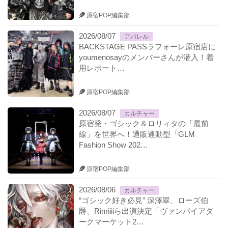
原宿POP編集部
2026/08/07
アパレル
BACKSTAGE PASSラフォーレ原宿店に
youmenosayのメンバーさんが潜入！着
用レポート…
原宿POP編集部
2026/08/07
カルチャー
原宿発・ゴシック＆ロリィタの「最前
線」を世界へ！通販連動型「GLM
Fashion Show 202…
原宿POP編集部
2026/08/06
カルチャー
“ゴシック好き必見” 深澤翠、ローズ伯
爵、Rinriiiiら出演決定「ヴァンパイアダ
ークマーケット2…