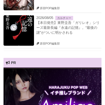
原宿POP編集部
2026/08/05
カルチャー
【本日発売】東野圭吾「ガリレオ」シリ
ーズ最新長編『永遠の記憶』。“最後の
謎”がついに明かされる
原宿POP編集部
PR
HARAJUKU POP TV