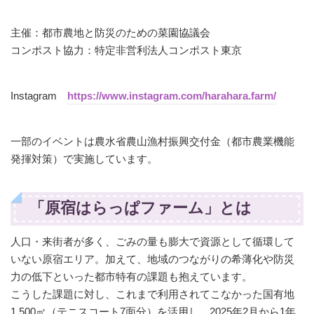
主催：都市農地と防災のための菜園協議会
コンポスト協力：特定非営利法人コンポスト東京
Instagram
https://www.instagram.com/harahara.farm/
一部のイベントは農水省農山漁村振興交付金（都市農業機能
発揮対策）で実施しています。
「原宿はらっぱファーム」とは
人口・来街者が多く、ごみの量も膨大で資源として循環して
いない原宿エリア。加えて、地域のつながりの希薄化や防災
力の低下といった都市特有の課題も抱えています。
こうした課題に対し、これまで利用されてこなかった国有地
1,500㎡（テニスコート7面分）を活用し、2025年2月から1年