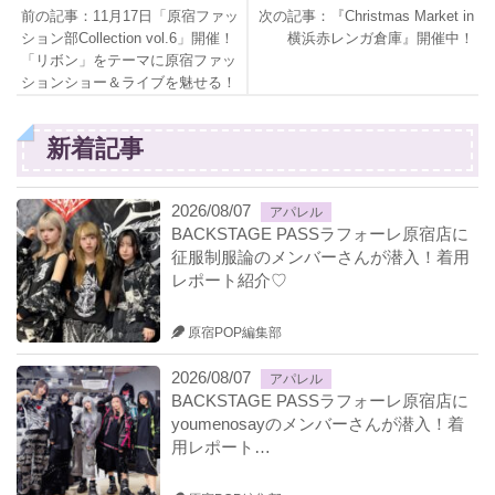
前の記事：11月17日「原宿ファッ
次の記事：『Christmas Market in
ション部Collection vol.6」開催！
横浜赤レンガ倉庫』開催中！
「リボン」をテーマに原宿ファッ
ションショー＆ライブを魅せる！
新着記事
2026/08/07
アパレル
BACKSTAGE PASSラフォーレ原宿店に
征服制服論のメンバーさんが潜入！着用
レポート紹介♡
原宿POP編集部
2026/08/07
アパレル
BACKSTAGE PASSラフォーレ原宿店に
youmenosayのメンバーさんが潜入！着
用レポート…