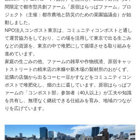
間限定で都市型共創ファーム「原宿はらっぱファーム」プロ
ジェクト（主催：都市農地と防災のための菜園協議会）が始
動しました。
NPO法人コンポスト東京は、コミュニティコンポストと通し
て運営協力をしており、この場を活用して東京で出る生ごみ
などの資源を、東京の中で堆肥にして循環させる取り組みを
進めています。
家庭の生ごみの他、ファームの雑草や作物残渣、原宿キャッ
トストリートの精米店の米糠や新木場の製材所のおがくず、
近隣の店舗から出るコーヒー豆かすなどをコミュニティコン
ポストで堆肥化し、畑の土に還しています。原宿はらっぱフ
ァームの「コンポスト部」参加者（40人以上）が工夫や知識
を共有し、無理なく継続できる仕組みを育み、地域のつなが
りを広げています。