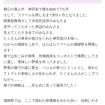
都心の真ん中、神宮前で畑を始めて7カ月。
そして、ファームを閉じるまで約2ヶ月となりました。
関東財務局そして渋谷区役所のみなさま
見守ってくださった周辺のみなさま。
支えてくださる全てのみなさま。
たくさんの発見や喜びをくれた神宮前の大地へ。
心からの感謝をこめて、はらはらファームの感謝祭を開催し
ます！
畑では生ごみや雑草、作物残渣をコンポストで堆肥にして土
に還し、美味しい野菜を作ってきました。
野菜の畑での姿に驚き、バジルの香りにうっとりし、採れた
てトマトの美味しさが忘れられず、たくさんの人がここでつ
ながり……。
畑での体験は＿＿控えめに言って最高でした！
感謝祭では、ここで採れた収穫物を分かち合い、自然にやさ