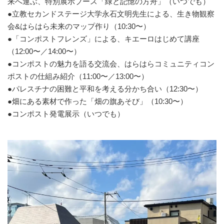
来へ運ぶ、特別展示ブース「緑と記憶の方舟」（いつでも）
●立教セカンドステージ大学永石文明先生による、生き物観察
会&はらはら未来のマップ作り（10:30〜）
●「コンポストフレンズ」による、キエーロはじめて講座
（12:00〜／14:00〜）
●コンポストの魅力を語る交流会、はらはらコミュニティコン
ポストの仕組み紹介（11:00〜／13:00〜）
●パレスチナの困難と平和を考える分かち合い（12:30〜）
●畑にある素材で作った「畑の旗あそび」（10:30〜）
●コンポスト発電展示（いつでも）