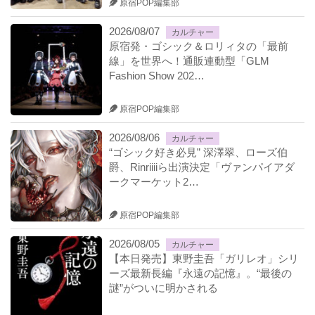
原宿POP編集部
2026/08/07
カルチャー
原宿発・ゴシック＆ロリィタの「最前
線」を世界へ！通販連動型「GLM
Fashion Show 202…
原宿POP編集部
2026/08/06
カルチャー
“ゴシック好き必見” 深澤翠、ローズ伯
爵、Rinriiiiら出演決定「ヴァンパイアダ
ークマーケット2…
原宿POP編集部
2026/08/05
カルチャー
【本日発売】東野圭吾「ガリレオ」シリ
ーズ最新長編『永遠の記憶』。“最後の
謎”がついに明かされる