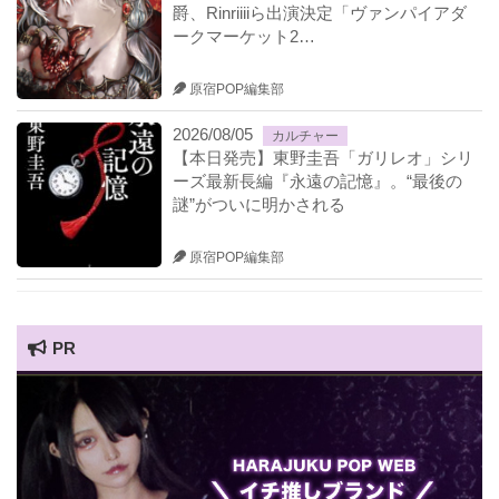
爵、Rinriiiiら出演決定「ヴァンパイアダ
ークマーケット2…
原宿POP編集部
2026/08/05
カルチャー
【本日発売】東野圭吾「ガリレオ」シリ
ーズ最新長編『永遠の記憶』。“最後の
謎”がついに明かされる
原宿POP編集部
PR
HARAJUKU POP TV