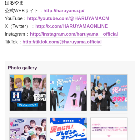
はるやま
公式WEBサイト：
http://haruyama.jp/
YouTube：
http://youtube.com/@HARUYAMACM
X（Twitter）：
http://x.com/HARUYAMAONLINE
Instagram：
http://instagram.com/haruyama__official
TikTok：
http://tiktok.com/@haruyama.official