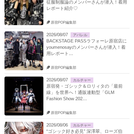
征服制服論のメンバーさんが潜入！着用
レポート紹介♡
原宿POP編集部
2026/08/07
アパレル
BACKSTAGE PASSラフォーレ原宿店に
youmenosayのメンバーさんが潜入！着
用レポート…
原宿POP編集部
2026/08/07
カルチャー
原宿発・ゴシック＆ロリィタの「最前
線」を世界へ！通販連動型「GLM
Fashion Show 202…
原宿POP編集部
2026/08/06
カルチャー
“ゴシック好き必見” 深澤翠、ローズ伯