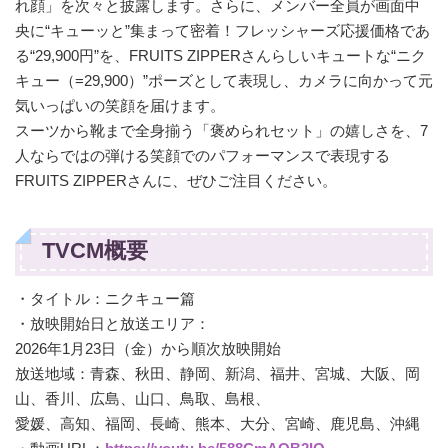
れ顔」を次々と披露します。さらに、メンバー全員が画面中
央に“キューッと”集まって密着！フレッシャーズ応援価格であ
る“29,900円”を、FRUITS ZIPPERさんらしいキュートな“ニク
キュー（=29,900）”ポーズとして表現し、カメラに向かって元
気いっぱいの笑顔を届けます。
スーツから靴まで全身揃う「褒められセット」の嬉しさを、7
人ならではの弾ける笑顔でのパフォーマンスで表現する
FRUITS ZIPPERさんに、ぜひご注目ください。
TVCM概要
・タイトル：ニクキュー篇
・放映開始日と放送エリア：
2026年1月23日（金）から順次放映開始
放送地域：青森、秋田、静岡、新潟、福井、宮城、大阪、岡
山、香川、広島、山口、鳥取、島根、
愛媛、高知、福岡、長崎、熊本、大分、宮崎、鹿児島、沖縄