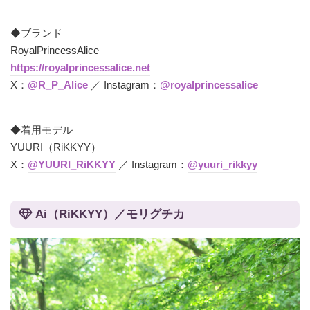
◆ブランド
RoyalPrincessAlice
https://royalprincessalice.net
X：
@R_P_Alice
／ Instagram：
@royalprincessalice
◆着用モデル
YUURI（RiKKYY）
X：
@YUURI_RiKKYY
／ Instagram：
@yuuri_rikkyy
Ai（RiKKYY）／モリグチカ