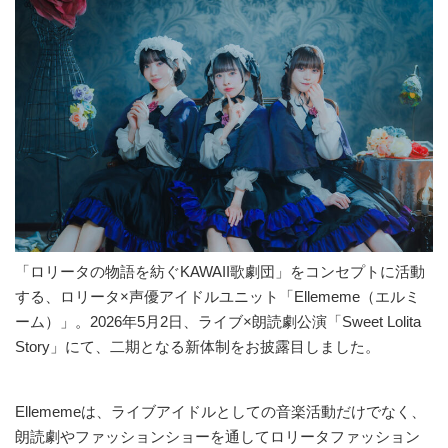
「ロリータの物語を紡ぐKAWAII歌劇団」をコンセプトに活動
する、ロリータ×声優アイドルユニット「Ellememe（エルミ
ーム）」。2026年5月2日、ライブ×朗読劇公演「Sweet Lolita
Story」にて、二期となる新体制をお披露目しました。
Ellememeは、ライブアイドルとしての音楽活動だけでなく、
朗読劇やファッションショーを通してロリータファッション