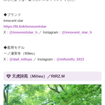
◆ブランド
innocent star
https://lit.link/innocentstar
X：
@innocentstar_h
／ Instagram：
@innocent_star_h
◆着用モデル
一ノ瀬実冬（Milieu）
X：
@dad_mifuyu
／ Instagram：
@mifumifu_1013
天虎詩苑（Milieu）／RIRZ.M