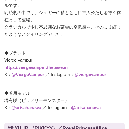
ルです。
朗読劇の中では、シュガーの精とともに主人公たちを導く存
在として登場。
クラシカルで少し不思議なお茶会の空気感を、そのまま纏っ
たようなスタイリングでした。
◆ブランド
Vierge Vampur
https://viergevampur.thebase.in
X：
@ViergeVampur
／ Instagram：
@viergevampur
◆着用モデル
塙有咲（ピュアリーモンスター）
X：
@arisahanawa
／ Instagram：
@arisahanawa
YUURI（RiKKYY）／RoyalPrincessAlice