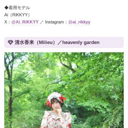
◆着用モデル
Ai（RiKKYY）
X：
@Ai_RiKKYY
／ Instagram：
@ai_rikkyy
清⽔⾹来（Milieu）／heavenly garden