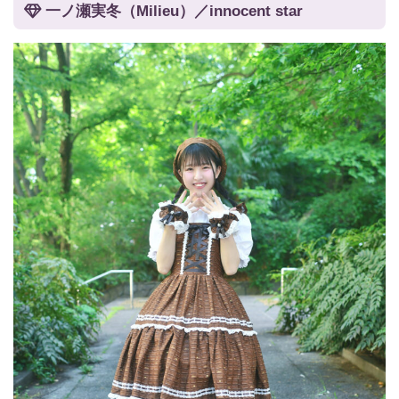
一ノ瀬実冬（Milieu）／innocent star