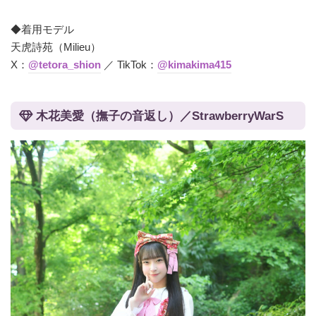
◆着用モデル
天虎詩苑（Milieu）
X：
@tetora_shion
／ TikTok：
@kimakima415
木花美愛（撫子の音返し）／StrawberryWarS