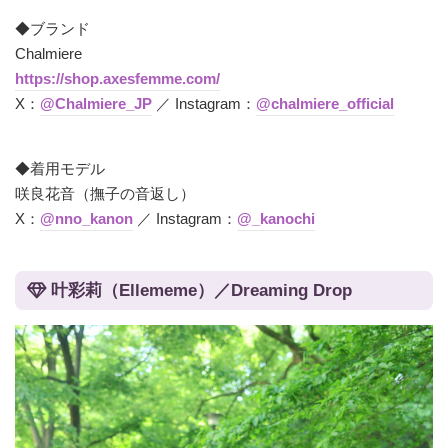
◆ブランド
Chalmiere
https://shop.axesfemme.com/
X：
@Chalmiere_JP
／ Instagram：
@chalmiere_official
◆着用モデル
咲良花音（撫子の音返し）
X：
@nno_kanon
／ Instagram：
@_kanochi
叶彩莉（Ellememe）／Dreaming Drop