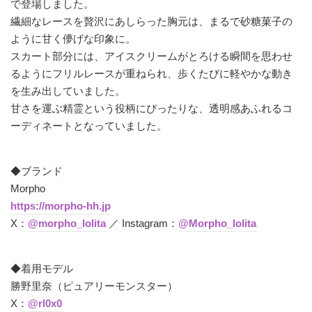
で登場しました。
繊細なレースを贅沢にあしらった胸元は、まるで砂糖菓子の
ように甘く儚げな印象に。
スカート部分には、アイスクリームがとろける瞬間を思わせ
るようにフリルレースが重ねられ、歩くたびに軽やかな動き
を生み出していました。
甘さを運ぶ精霊という役柄にぴったりな、透明感あふれるコ
ーディネートとなっていました。
◆ブランド
Morpho
https://morpho-hh.jp
X：
@morpho_lolita
／ Instagram：
@Morpho_lolita
◆着用モデル
勝野里奈（ピュアリーモンスター）
X：
@rl0x0