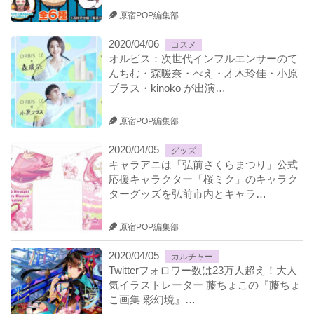
原宿POP編集部
2020/04/06
コスメ
オルビス：次世代インフルエンサーのて
んちむ・森暖奈・ぺえ・才木玲佳・小原
ブラス・kinoko が出演…
原宿POP編集部
2020/04/05
グッズ
キャラアニは「弘前さくらまつり」公式
応援キャラクター「桜ミク」のキャラク
ターグッズを弘前市内とキャラ…
原宿POP編集部
2020/04/05
カルチャー
Twitterフォロワー数は23万人超え！大人
気イラストレーター 藤ちょこの『藤ちょ
こ画集 彩幻境』…