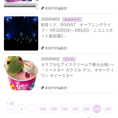
原宿POP編集部
2020/04/03
カルチャー
初音ミク、EGOIST、オープニングライ
ブ！ 4月12日(日)～19日(日)「ニコニコネ
ット超会議2…
原宿POP編集部
2020/04/02
フード
カラフルなアイスクリームで春をお祝い♪
「イースター カラフル デコ」＃サーティ
ワン ＃イースター
原宿POP編集部
« 前
へ
1
…
184
185
186
187
188
189
190