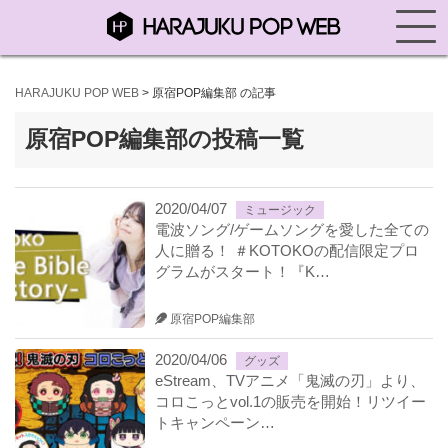
HARAJUKU POP WEB
>
原宿POP編集部 の記事
原宿POP編集部の投稿一覧
2020/04/07
ミュージック
電波ソング/ゲームソングを愛した全ての
人に贈る！ ＃KOTOKOの配信限定プロ
グラムがスタート！『K…
原宿POP編集部
2020/04/06
グッズ
eStream、TVアニメ「鬼滅の刃」より、
コロこっとvol.1の販売を開始！リツイー
トキャンペーン…