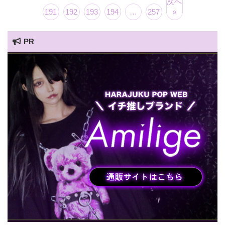
次へ
191
192
193
194
…
257
»
PR
HARAJUKU POP TV