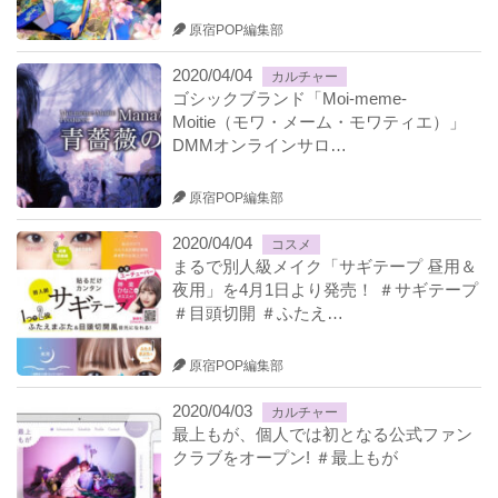
原宿POP編集部
2020/04/04
カルチャー
ゴシックブランド「Moi-meme-
Moitie（モワ・メーム・モワティエ）」
DMMオンラインサロ…
原宿POP編集部
2020/04/04
コスメ
まるで別人級メイク「サギテープ 昼用＆
夜用」を4月1日より発売！ ＃サギテープ
＃目頭切開 ＃ふたえ…
原宿POP編集部
2020/04/03
カルチャー
最上もが、個人では初となる公式ファン
クラブをオープン! ＃最上もが